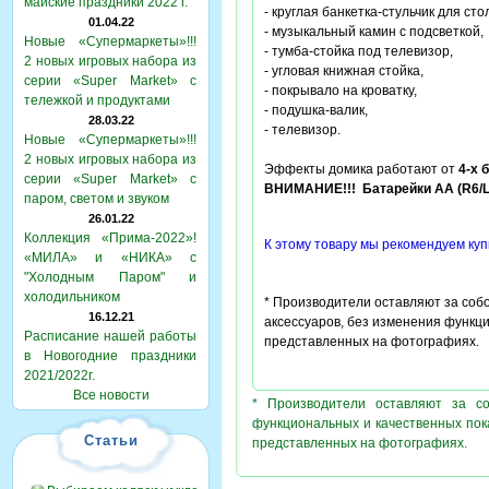
майские праздники 2022 г.
- круглая банкетка-стульчик для сто
01.04.22
- музыкальный камин с подсветкой,
Новые «Супермаркеты»!!!
- тумба-стойка под телевизор,
2 новых игровых набора из
- угловая книжная стойка,
серии «Super Market» с
- покрывало на кроватку,
тележкой и продуктами
- подушка-валик,
28.03.22
- телевизор.
Новые «Супермаркеты»!!!
2 новых игровых набора из
Эффекты домика работают от
4-х 
серии «Super Market» с
ВНИМАНИЕ!!! Батарейки AA (R6/LR
паром, светом и звуком
26.01.22
Коллекция «Прима-2022»!
К этому товару мы рекомендуем куп
«МИЛА» и «НИКА» с
"Холодным Паром" и
холодильником
* Производители оставляют за соб
16.12.21
аксессуаров, без изменения функц
Расписание нашей работы
представленных на фотографиях.
в Новогодние праздники
2021/2022г.
Все новости
* Производители оставляют за с
функциональных и качественных пок
Статьи
представленных на фотографиях.