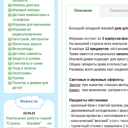
продукты
Наборы доктора
Игровые наборы
Описание
Парамет
Детские компьютеры и
телефоны
Игрушки для мальчиков
Большой складной игровой
дом для
Игрушки на
радиоуправлении
Игрушка состоит из
3 корпусов-фа
Автотреки, Авторалли
На внешней стороне всех корпусов 
Железные дороги
Велосипеды
В наборе
12 предметов
обстановки
Детские самокаты
Также имеется специальное
напол
Защита и шлемы
Игровой домик подходит для кукол 
Снегокаты и санки
Общие габариты дома в полностью
Уход и гигиена
Размеры всего домика при соединё
Аксессуары
Уценка
Световые и звуковые эффекты
.
Палатки и домики для
Звонок
: при нажатии, слышен мелод
детей
Камин
: при включении, загорается 
Предметы обстановки
:
Новости
- кухонный блок с плитой-грилем, р
- двухкамерный холодильник с кра
22.04.22
- большая кроватка с изголовьем и
Расписание работы нашей
- классический "венский" стул с тис
"Страны Играйки" на
- туалетный столик с зеркалом и 