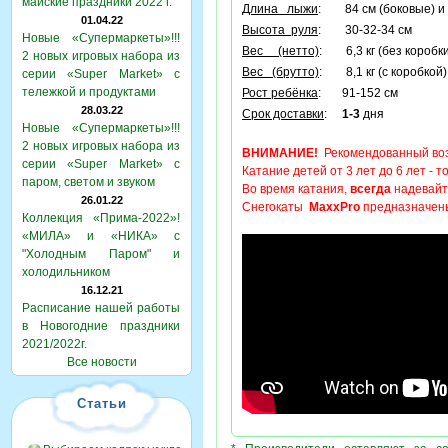
майские праздники 2022 г.
Длина лыжи
: 84 см (боковые) и 
01.04.22
Высота руля
: 30-32-34 см
Новые «Супермаркеты»!!!
Вес (нетто)
: 6,3 кг (без коробки
2 новых игровых набора из
Вес (брутто)
: 8,1 кг (с коробкой)
серии «Super Market» с
тележкой и продуктами
Рост ребёнка
: 91-152 см
28.03.22
Срок доставки
:
1-3
дня
Новые «Супермаркеты»!!!
2 новых игровых набора из
ВНИМАНИЕ!
Рекомендованный возр
серии «Super Market» с
Катание детей от 3 лет до 6 лет - т
паром, светом и звуком
Во время катания,
всегда
надевайт
26.01.22
Снегокаты
MaxxPro
предназначены 
Коллекция «Прима-2022»!
«МИЛА» и «НИКА» с
"Холодным Паром" и
холодильником
16.12.21
Расписание нашей работы
в Новогодние праздники
2021/2022г.
Все новости
Статьи