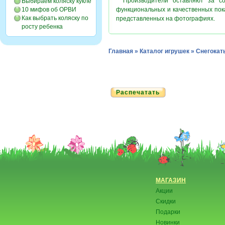
* Производители оставляют за с
Выбираем коляску кукле
10 мифов об ОРВИ
функциональных и качественных пок
Как выбрать коляску по
представленных на фотографиях.
росту ребенка
Главная
»
Каталог игрушек
»
Снегокат
Распечатать
МАГАЗИН
Акции
Скидки
Подарки
Новинки