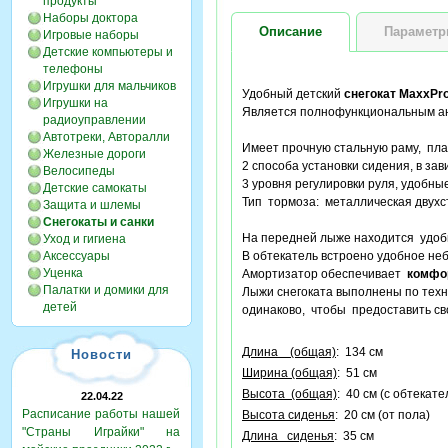
продукты
Наборы доктора
Описание
Парамет
Игровые наборы
Детские компьютеры и
телефоны
Игрушки для мальчиков
Удобный детский
снегокат MaxxPr
Игрушки на
Является полнофункциональным а
радиоуправлении
Автотреки, Авторалли
Имеет прочную стальную раму, пла
Железные дороги
2 способа установки сидения, в зав
Велосипеды
3 уровня регулировки руля, удобны
Детские самокаты
Тип тормоза: металлическая двухс
Защита и шлемы
Снегокаты и санки
На передней лыже находится удо
Уход и гигиена
Аксессуары
В обтекатель встроено удобное н
Уценка
Амортизатор обеспечивает
комфо
Палатки и домики для
Лыжи снегоката выполнены по тех
детей
одинаково, чтобы предоставить с
Длина (общая)
: 134 см
Новости
Ширина (общая)
: 51 см
Высота (общая)
: 40 см (с обтекате
22.04.22
Расписание работы нашей
Высота сиденья
: 20 см (от пола)
"Страны Играйки" на
Длина сиденья
: 35 см