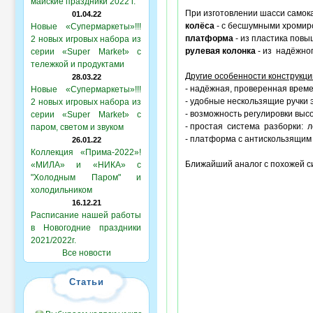
майские праздники 2022 г.
При изготовлении шасси самок
01.04.22
колёса
- с бесшумными хромир
Новые «Супермаркеты»!!!
платформа
- из пластика повы
2 новых игровых набора из
рулевая колонка
- из надёжног
серии «Super Market» с
тележкой и продуктами
Другие особенности конструкци
28.03.22
- надёжная, проверенная врем
Новые «Супермаркеты»!!!
- удобные нескользящие ручки 
2 новых игровых набора из
- возможность регулировки выс
серии «Super Market» с
- простая система разборки: 
паром, светом и звуком
- платформа с антискользящи
26.01.22
Коллекция «Прима-2022»!
Ближайший аналог с похожей си
«МИЛА» и «НИКА» с
"Холодным Паром" и
холодильником
16.12.21
Расписание нашей работы
в Новогодние праздники
2021/2022г.
Все новости
Статьи