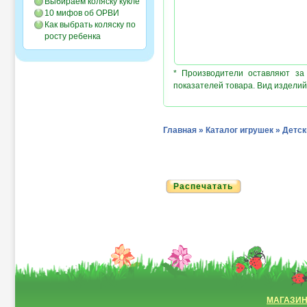
Выбираем коляску кукле
10 мифов об ОРВИ
Как выбрать коляску по
росту ребенка
* Производители оставляют за
показателей товара. Вид изделий
Главная
»
Каталог игрушек
»
Детск
Распечатать
МАГАЗИ