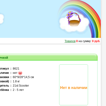
Товаров
0
на сумму:
0 руб.
учкой
ртикул :
8621
личие :
нет
аковки :
60*9/28*14,5 см
овкой) :
1.8 кг
итель :
21st Scooter
Нет в наличии
ебёнка :
2 - 5 лет