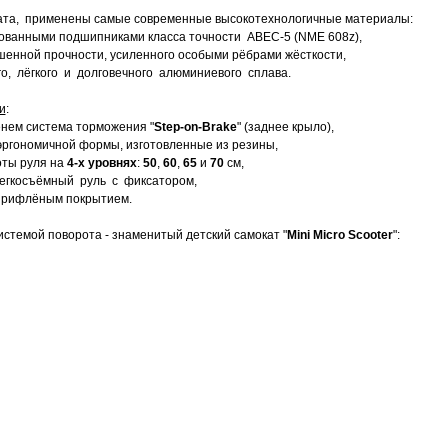
ата, применены самые современные высокотехнологичные материалы:
ованными подшипниками класса точности ABEC-5 (NME 608z),
шенной прочности, усиленного особыми рёбрами жёсткости,
о, лёгкого и долговечного алюминиевого сплава.
и
:
енем система торможения "
Step-on-Brake
" (заднее крыло),
эргономичной формы, изготовленные из резины,
оты руля на
4-х уровнях
:
50
,
60
,
65
и
70
см,
легкосъёмный руль с фиксатором,
м рифлёным покрытием.
стемой поворота - знаменитый детский самокат "
Mini Micro Scooter
":