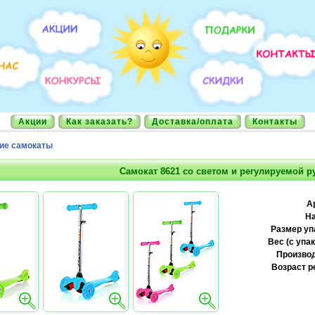
Акции
Как заказать?
Доставка/оплата
Контакты
ие самокаты
Самокат 8621 со светом и регулируемой р
А
На
Размер уп
Вес (с упак
Производ
Возраст р