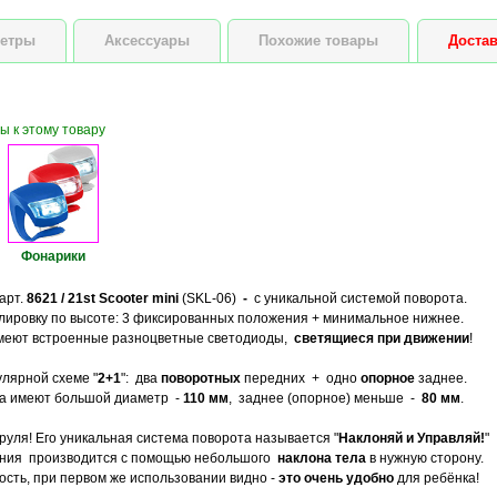
етры
Аксессуары
Похожие товары
Достав
ы к этому товару
Фонарики
арт.
8621 / 21st Scooter mini
(SKL-06)
-
с уникальной системой поворота.
улировку по высоте: 3 фиксированных положения + минимальное нижнее.
 имеют встроенные разноцветные светодиоды,
светящиеся при движении
!
лярной схеме "
2+1
": два
поворотных
передних + одно
опорное
заднее.
са имеют большой диаметр -
110 мм
, заднее (опорное) меньше -
80 мм
.
руля! Его уникальная система поворота называется "
Наклоняй и Управляй!
"
ния производится с помощью небольшого
наклона тела
в нужную сторону.
сть, при первом же использовании видно -
это очень удобно
для ребёнка!