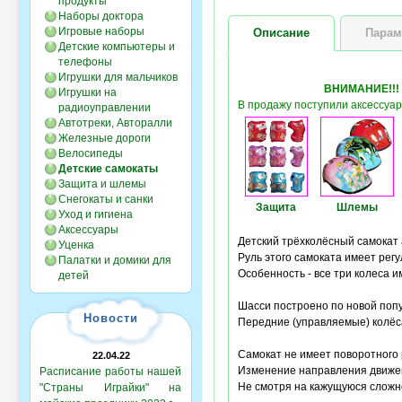
продукты
Наборы доктора
Игровые наборы
Описание
Парам
Детские компьютеры и
телефоны
Игрушки для мальчиков
ВНИМАНИЕ!!!
Игрушки на
В продажу поступили аксессуар
радиоуправлении
Автотреки, Авторалли
Железные дороги
Велосипеды
Детские самокаты
Защита и шлемы
Снегокаты и санки
Защита
Шлемы
Уход и гигиена
Аксессуары
Детский трёхколёсный самокат 
Уценка
Руль этого самоката имеет рег
Палатки и домики для
Особенность - все три колеса
детей
Шасси построено по новой попу
Новости
Передние (управляемые) колё
Самокат не имеет поворотного 
22.04.22
Изменение направления движе
Расписание работы нашей
Не смотря на кажущуюся сложно
"Страны Играйки" на