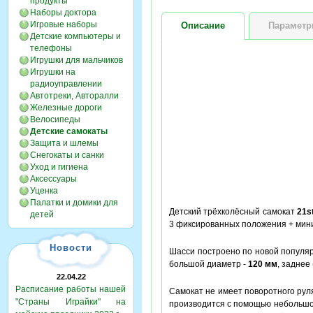
продукты
Наборы доктора
Игровые наборы
Описание
Парамет
Детские компьютеры и
телефоны
Игрушки для мальчиков
Игрушки на
радиоуправлении
Автотреки, Авторалли
Железные дороги
Велосипеды
Детские самокаты
Защита и шлемы
Снегокаты и санки
Уход и гигиена
Аксессуары
Уценка
Палатки и домики для
Детский трёхколёсный самокат
21s
детей
3 фиксированных положения + мин
Новости
Шасси построено по новой популяр
большой диаметр -
120 мм
, заднее
22.04.22
Расписание работы нашей
Самокат не имеет поворотного руля
"Страны Играйки" на
производится с помощью небольш