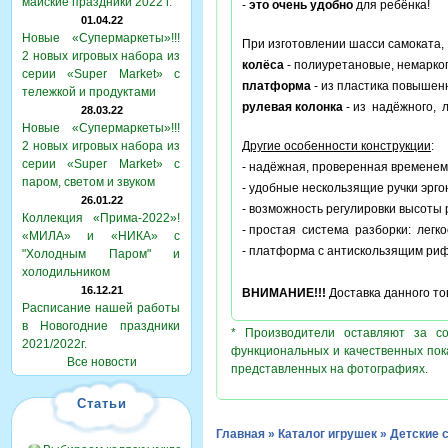
майские праздники 2022 г.
-
это очень удобно
для ребёнка!
01.04.22
Новые «Супермаркеты»!!!
При изготовлении шасси самоката
2 новых игровых набора из
колёса
- полиуретановые, немарког
серии «Super Market» с
платформа
- из пластика повышен
тележкой и продуктами
рулевая колонка
- из надёжного, 
28.03.22
Новые «Супермаркеты»!!!
2 новых игровых набора из
Другие особенности конструкции
:
серии «Super Market» с
- надёжная, проверенная временем
паром, светом и звуком
- удобные нескользящие ручки эрг
26.01.22
- возможность регулировки высоты
Коллекция «Прима-2022»!
- простая система разборки: лег
«МИЛА» и «НИКА» с
- платформа с антискользящим ри
"Холодным Паром" и
холодильником
16.12.21
ВНИМАНИЕ!!!
Доставка данного то
Расписание нашей работы
в Новогодние праздники
* Производители оставляют за с
2021/2022г.
функциональных и качественных пок
Все новости
представленных на фотографиях.
Статьи
Главная
»
Каталог игрушек
»
Детские 