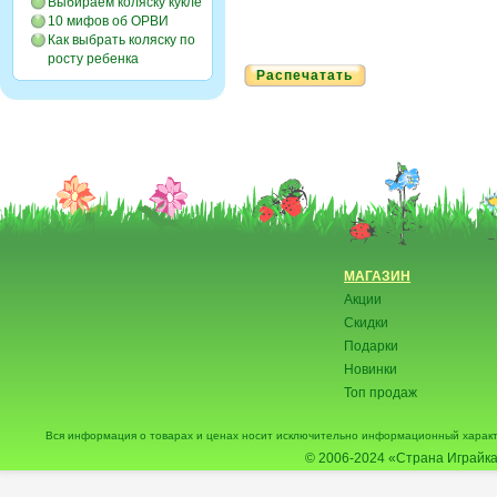
Выбираем коляску кукле
10 мифов об ОРВИ
Как выбрать коляску по
росту ребенка
Распечатать
МАГАЗИН
Акции
Скидки
Подарки
Новинки
Топ продаж
Вся информация о товарах и ценах носит исключительно информационный характ
© 2006-2024
«Страна Играйка