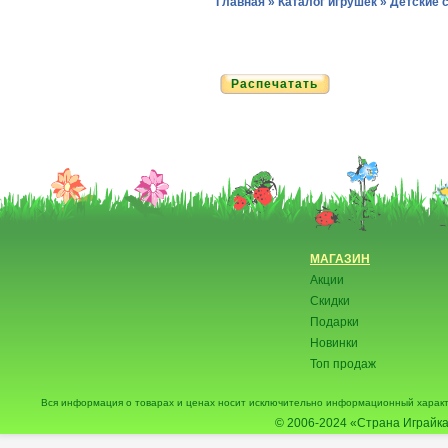
Главная
»
Каталог игрушек
»
Детские 
Распечатать
МАГАЗИН
Акции
Скидки
Подарки
Новинки
Топ продаж
Вся информация о товарах и ценах носит исключительно информационный характ
© 2006-2024
«Страна Играйка