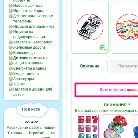
продукты
Наборы доктора
Игровые наборы
Детские компьютеры и
телефоны
Игрушки для мальчиков
Игрушки на
радиоуправлении
Автотреки, Авторалли
Железные дороги
Велосипеды
Детские самокаты
Защита и шлемы
Описание
Парамет
Снегокаты и санки
Уход и гигиена
Аксессуары
Уценка
Палатки и домики для
Хотите купить
деше
детей
ВНИМАНИЕ!!!
Новости
В продажу поступили аксессуары к 
22.04.22
Расписание работы нашей
"Страны Играйки" на