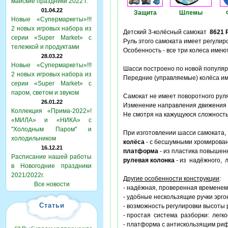
майские праздники 2022 г.
01.04.22
Защита
Шлемы
Новые «Супермаркеты»!!!
2 новых игровых набора из
Детский 3-колёсный самокат
8621
P
серии «Super Market» с
Руль этого самоката имеет регули
тележкой и продуктами
Особенность - все три колеса име
28.03.22
Новые «Супермаркеты»!!!
Шасси построено по новой популяр
2 новых игровых набора из
Передние (управляемые) колёса и
серии «Super Market» с
паром, светом и звуком
Самокат не имеет поворотного руля
26.01.22
Изменение направления движения
Коллекция «Прима-2022»!
Не смотря на кажущуюся сложность
«МИЛА» и «НИКА» с
"Холодным Паром" и
При изготовлении шасси самоката
холодильником
колёса
- с бесшумными хромирован
16.12.21
платформа
- из пластика повышен
Расписание нашей работы
рулевая колонка
- из надёжного, 
в Новогодние праздники
2021/2022г.
Другие особенности конструкции
:
Все новости
- надёжная, проверенная временем
- удобные нескользящие ручки эрг
Статьи
- возможность регулировки высоты
- простая система разборки: лег
- платформа с антискользящим ри