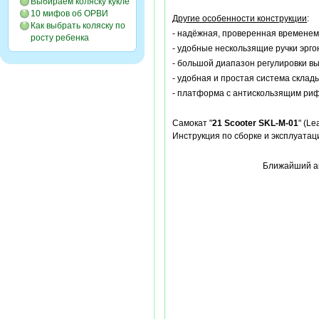
Выбираем коляску кукле
10 мифов об ОРВИ
Другие особенности конструкции
:
Как выбрать коляску по
- надёжная, проверенная временем
росту ребенка
- удобные нескользящие ручки эрг
- большой диапазон регулировки вы
- удобная и простая система склад
- платформа с антискользящим ри
Самокат "
21 Scooter SKL-M-01
" (L
Инструкция по сборке и эксплуатац
Ближайший ан