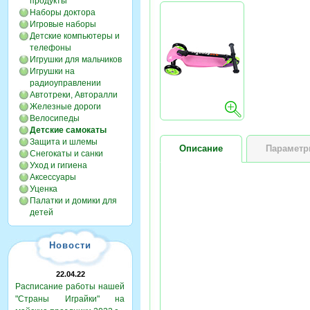
продукты
Наборы доктора
Игровые наборы
Детские компьютеры и
телефоны
Игрушки для мальчиков
Игрушки на
радиоуправлении
Автотреки, Авторалли
Железные дороги
Велосипеды
Детские самокаты
Защита и шлемы
Описание
Парамет
Снегокаты и санки
Уход и гигиена
Аксессуары
Уценка
Палатки и домики для
детей
Новости
22.04.22
Расписание работы нашей
"Страны Играйки" на