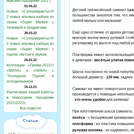
майские праздники 2022 г.
01.04.22
Детский трёхколёсный самокат
Lea
Новые «Супермаркеты»!!!
большинства аналогов тем, что им
2 новых игровых набора из
любой малыш или малышка!
серии «Super Market» с
тележкой и продуктами
Ещё одно отличие от других детски
28.03.22
красную кнопку внизу рулевой стой
Новые «Супермаркеты»!!!
регулировку по высоте под любой 
2 новых игровых набора из
серии «Super Market» с
паром, светом и звуком
Платформа имеет антискользящи
26.01.22
и девочкам -
весёлые улитки помо
Коллекция «Прима-2022»!
«МИЛА» и «НИКА» с
Шасси построено по новой популяр
"Холодным Паром" и
большой диаметр -
120 мм
, заднее
холодильником
16.12.21
Самокат не имеет поворотного руля
Расписание нашей работы
производится с помощью небольш
в Новогодние праздники
-
это очень удобно
для ребёнка!
2021/2022г.
Все новости
При изготовлении шасси самоката
колёса
- с бесшумными хромирован
Статьи
платформа
- из пластика повышен
рулевая колонка
- из надёжного, л