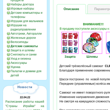
продукты
Наборы доктора
Игровые наборы
Описание
Парамет
Детские компьютеры и
телефоны
Игрушки для мальчиков
ВНИМАНИЕ!!!
Игрушки на
В продажу поступили аксессуары к 
радиоуправлении
Автотреки, Авторалли
Железные дороги
Велосипеды
Детские самокаты
Защита и шлемы
Снегокаты и санки
Защита
Шлемы
Уход и гигиена
Аксессуары
Детский трёхколёсный самокат
CLI
Уценка
Благодаря применению современны
Палатки и домики для
детей
Шасси построено по новой популяр
Передние (управляемые) колёса и
Новости
Самокат не имеет поворотного руля
Изменение направления движения
22.04.22
Не смотря на кажущуюся сложность
Расписание работы нашей
"Страны Играйки" на