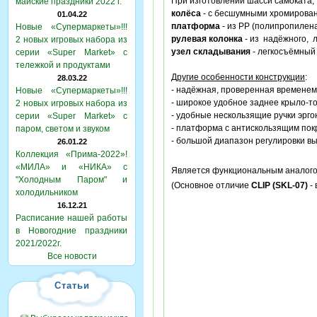
При изготовлении шасси самоката
майские праздники 2022 г.
колёса
- с бесшумными хромирова
01.04.22
платформа
- из PP (полипропилена
Новые «Супермаркеты»!!!
рулевая колонка
- из надёжного, 
2 новых игровых набора из
узел складывания
- легкосъёмный
серии «Super Market» с
тележкой и продуктами
Другие особенности конструкции
:
28.03.22
- надёжная, проверенная временем
Новые «Супермаркеты»!!!
- широкое удобное заднее крыло-т
2 новых игровых набора из
- удобные нескользящие ручки эрг
серии «Super Market» с
- платформа с антискользящим по
паром, светом и звуком
- большой диапазон регулировки вы
26.01.22
Коллекция «Прима-2022»!
«МИЛА» и «НИКА» с
Является функциональным аналогом
"Холодным Паром" и
(Основное отличие
CLIP (SKL-07)
-
холодильником
16.12.21
Расписание нашей работы
в Новогодние праздники
2021/2022г.
Все новости
Статьи