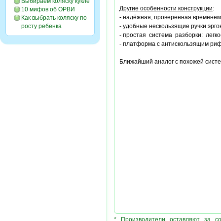
Выбираем коляску кукле
Другие особенности конструкции
:
10 мифов об ОРВИ
- надёжная, проверенная временем
Как выбрать коляску по
росту ребенка
- удобные нескользящие ручки эрг
- простая система разборки: лег
- платформа с антискользящим ри
Ближайший аналог с похожей систем
* Производители оставляют за с