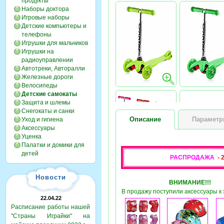
продукты
Наборы доктора
Игровые наборы
Детские компьютеры и
телефоны
Игрушки для мальчиков
Игрушки на
радиоуправлении
Автотреки, Авторалли
Железные дороги
Велосипеды
Детские самокаты
Защита и шлемы
Снегокаты и санки
Описание
Парамет
Уход и гигиена
Аксессуары
Уценка
Палатки и домики для
детей
РАСПРОДАЖА
- 
Новости
ВНИМАНИЕ!!!
В продажу поступили аксессуары к 
22.04.22
Расписание работы нашей
"Страны Играйки" на