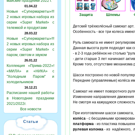
майские праздники 2022 г.
01.04.22
Новые «Супермаркеты»!!!
Защита
Шлемы
2 новых игровых набора из
серии «Super Market» с
Детский трёхколёсный самокат арт
тележкой и продуктами
Особенность - все три колеса име
28.03.22
Новые «Супермаркеты»!!!
Руль самоката не имеет регулиров
2 новых игровых набора из
Данная высота руля подходит как с
серии «Super Market» с
- в 2-3 года ребёнок не столько "ру
паром, светом и звуком
- дети старше 3 лет начинают акти
26.01.22
Кроме того, отсутствие механизма 
Коллекция «Прима-2022»!
«МИЛА» и «НИКА» с
Шасси построено по новой популяр
"Холодным Паром" и
Передние (управляемые) колёса и
холодильником
16.12.21
Самокат не имеет поворотного руля
Расписание нашей работы
Изменение направления движения
в Новогодние праздники
Не смотря на кажущуюся сложность
2021/2022г.
Все новости
При изготовлении шасси самоката
колёса
- с бесшумными хромирован
Статьи
платформа
- из пластика повышен
рулевая колонка
- из надёжного, 