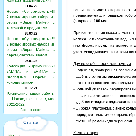
майские праздники 2022 г.
01.04.22
Гоночный самокат спортивного ти
Новые «Супермаркеты»!!!
предназначен для гонщиков любого
2 новых игровых набора из
(опорное) -
180 мм
.
серии «Super Market» с
тележкой и продуктами
При изготовлении шасси самоката
28.03.22
Новые «Супермаркеты»!!!
колёса
- с высокоточными подшипни
2 новых игровых набора из
платформа и руль
- из лёгкого и 
серии «Super Market» с
узел складывания
- из алюминия 
паром, светом и звуком
26.01.22
Другие особенности конструкции
:
Коллекция «Прима-2022»!
- надёжная, проверенная временем
«МИЛА» и «НИКА» с
- удобные ручки
эргономичной фо
"Холодным Паром" и
холодильником
- патентованная система складыва
16.12.21
- большой диапазон регулировки в
Расписание нашей работы
- шасси, рассчитанное на гонщиков
в Новогодние праздники
- удобная
откидная подножка
на н
2021/2022г.
- широкая платформа с
антисколь
Все новости
-
переднее
пластиковое крыло (бры
- съёмный
ремень
для переноски.
Статьи
Комплектация
: