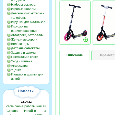
продукты
Наборы доктора
Игровые наборы
Детские компьютеры и
телефоны
Игрушки для мальчиков
Игрушки на
радиоуправлении
Автотреки, Авторалли
Железные дороги
Велосипеды
Детские самокаты
Защита и шлемы
Описание
Парамет
Снегокаты и санки
Уход и гигиена
Аксессуары
Уценка
Палатки и домики для
детей
Новости
22.04.22
Расписание работы нашей
"Страны Играйки" на