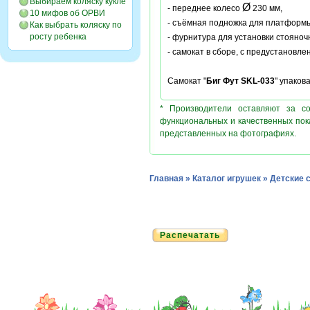
Выбираем коляску кукле
Ø
- переднее колесо
230 мм,
10 мифов об ОРВИ
- съёмная подножка для платформ
Как выбрать коляску по
росту ребенка
- фурнитура для установки стояноч
- самокат в сборе, с предустановл
Самокат "
Биг Фут SKL-033
" упаков
* Производители оставляют за с
функциональных и качественных пок
представленных на фотографиях.
Главная
»
Каталог игрушек
»
Детские 
Распечатать