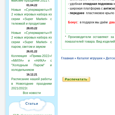
майские праздники 2022 г.
- удобная
откидная подножка
н
01.04.22
- широкая платформа с
антиск
Новые «Супермаркеты»!!!
-
переднее
пластиковое крыло 
2 новых игровых набора из
серии «Super Market» с
Бонус
: в подарок мы даём
два
тележкой и продуктами
28.03.22
Новые «Супермаркеты»!!!
* Производители оставляют за
2 новых игровых набора из
показателей товара. Вид изделий
серии «Super Market» с
паром, светом и звуком
26.01.22
Коллекция «Прима-2022»!
Главная
»
Каталог игрушек
»
Детск
«МИЛА» и «НИКА» с
"Холодным Паром" и
холодильником
16.12.21
Расписание нашей работы
Распечатать
в Новогодние праздники
2021/2022г.
Все новости
Статьи