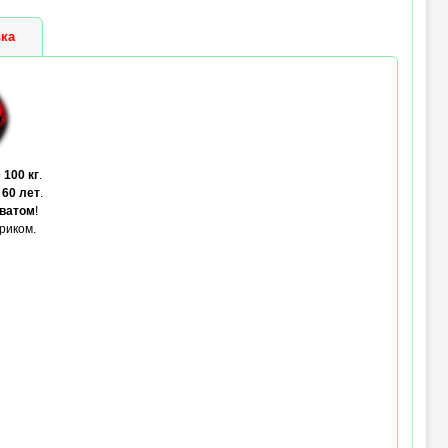
ка
о
100 кг
.
 60 лет
.
ватом
!
риком.