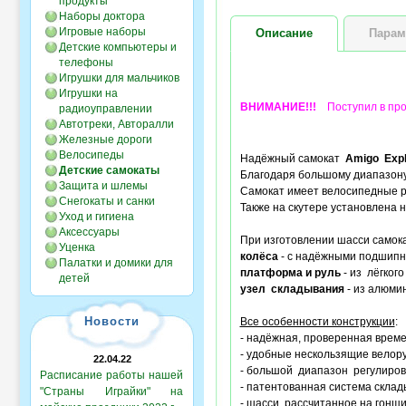
продукты
Наборы доктора
Игровые наборы
Описание
Парам
Детские компьютеры и
телефоны
Игрушки для мальчиков
Игрушки на
ВНИМАНИЕ!!!
Поступил в прод
радиоуправлении
Автотреки, Авторалли
Железные дороги
Велосипеды
Надёжный самокат
Amigo Exp
Детские самокаты
Благодаря большому диапазону 
Защита и шлемы
Самокат имеет велосипедные 
Снегокаты и санки
Также на скутере установлена 
Уход и гигиена
Аксессуары
При изготовлении шасси само
Уценка
колёса
- с надёжными подшипни
Палатки и домики для
платформа и руль
- из лёгког
детей
узел складывания
- из алюмин
Новости
Все особенности конструкции
:
- надёжная, проверенная врем
- удобные нескользящие велор
22.04.22
- большой диапазон регулиро
Расписание работы нашей
- патентованная система склад
"Страны Играйки" на
- шасси, рассчитанное на гонщи