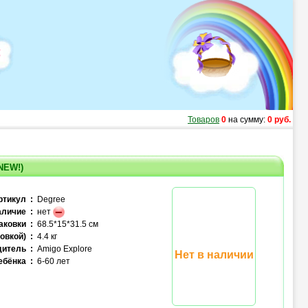
Товаров
0
на сумму:
0 руб.
NEW!)
ртикул :
Degree
личие :
нет
аковки :
68.5*15*31.5 см
овкой) :
4.4 кг
итель :
Amigo Explore
Нет в наличии
ебёнка :
6-60 лет