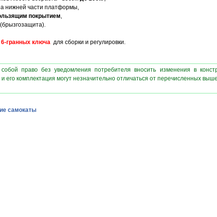
а нижней части платформы,
ользящим покрытием
,
(брызгозащита).
 6-гранных ключа
для сборки и регулировки.
 собой право без уведомления потребителя вносить изменения в конст
 и его комплектация могут незначительно отличаться от перечисленных выш
ие самокаты