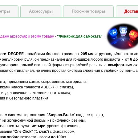
етры
Аксессуары
Похожие товары
Достав
ажу аксессуар к этому товару -
"
Фонарик для самоката
"
:
lore DEGREE
с колёсами большого размера
205 мм
и грузоподъёмностью д
регулировки руля, он предназначен для гонщиков любого возраста - от
6 до
ручки оригинальной овальной формы из рифлёной резины с
комфортным ох
новая оригинальная, но очень простая система сложения с удобной ручкой-ша
ката, применены самые современные материалы:
ками класса точности ABEC-7 (+ смазка),
о и долговечного алюминиевого сплава,
ия и безопасного пластика.
енем система торможения "
Step-on-Brake
" (заднее крыло),
учки
эргономичной
формы из рифлёной резины,
вки высоты руля:
четыре
уровня фиксации,
ывания "
One Click
" ("1 клик") с фиксатором,
ков любого возраста - весом
до 100кг
,