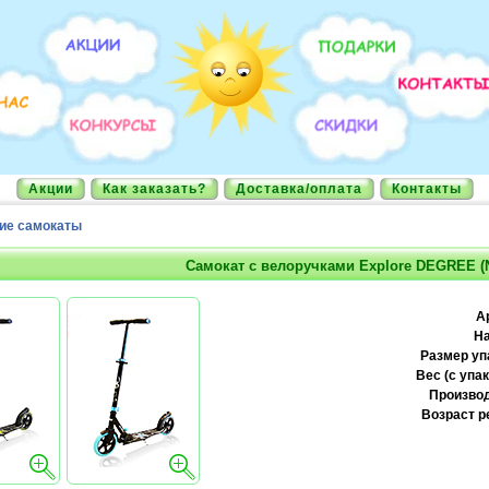
Акции
Как заказать?
Доставка/оплата
Контакты
ие самокаты
Самокат с велоручками Explore DEGREE (
А
На
Размер уп
Вес (с упак
Производ
Возраст р