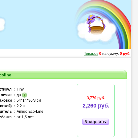
Товаров
0
на сумму:
0 руб.
oline
ртикул :
Tiny
личие :
да
3,770 руб.
аковки :
54*14*30/8 см
2,260 руб.
овкой) :
2.2 кг
итель :
Amigo Eco-Line
ебёнка :
от 1,5 лет