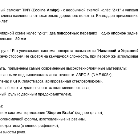
ный самокат
TINY (Ecoline Amigo)
- с необычной схемой колёс "
2+1
" и уника
а слегка наклонены относительно дорожного полотна. Благодаря применен
5
лет.
лярной схеме колёс "
2+1
": два
поворотных
передних + одно
опорное
задне
 меньше -
80 мм
.
 руля! Его уникальная система поворота называется "
Наклоняй и Управляй
жную сторону. Не смотря на кажущуюся сложность, при первом же использова
ата, применены самые современные высокотехнологичные материалы:
ованными подшипниками класса точности ABEC-5 (NME 608z),
лена) и GFK (пластмасса, армированная стекловолокном),
о, лёгкого и долговечного алюминиевого сплава,
ный руль (с двойным предохранителем).
и
:
енем система торможения "
Step-on-Brake
" (заднее крыло),
эргономичной формы, изготовленные из резины,
 покрытием (внешнее рифление),
и высоты руля.