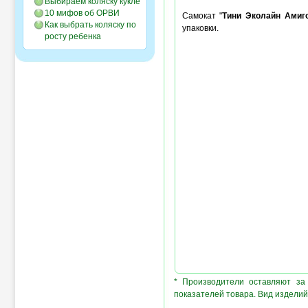
Выбираем коляску кукле
10 мифов об ОРВИ
Самокат "
Тини Эколайн Амиг
Как выбрать коляску по
упаковки.
росту ребенка
* Производители оставляют за
показателей товара. Вид изделий