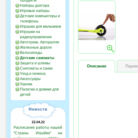
продукты
Наборы доктора
Игровые наборы
Детские компьютеры и
телефоны
Игрушки для мальчиков
Игрушки на
радиоуправлении
Автотреки, Авторалли
Железные дороги
Велосипеды
Детские самокаты
Защита и шлемы
Описание
Парам
Снегокаты и санки
Уход и гигиена
Аксессуары
Уценка
Палатки и домики для
детей
Новости
22.04.22
Расписание работы нашей
"Страны Играйки" на