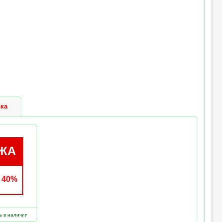
ка
ЖА
 40%
ь в наличии