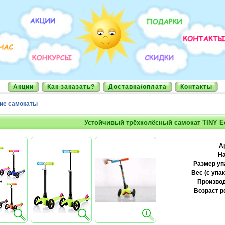
Акции
Как заказать?
Доставка/оплата
Контакты
ие самокаты
Устойчивый трёхколёсный самокат TINY Ec
А
На
Размер уп
Вес (с упак
Производ
Возраст р