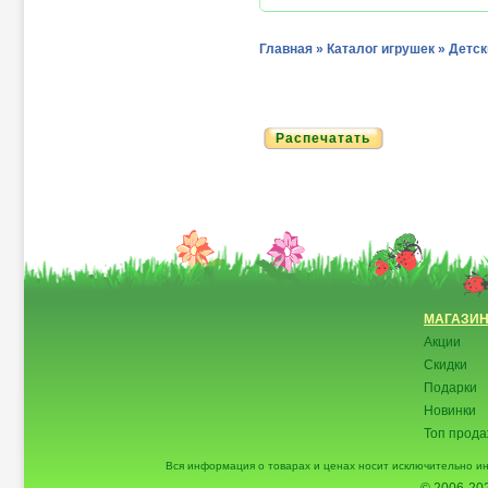
Главная
»
Каталог игрушек
»
Детск
Распечатать
МАГАЗИ
Акции
Скидки
Подарки
Новинки
Топ прод
Вся информация о товарах и ценах носит исключительно и