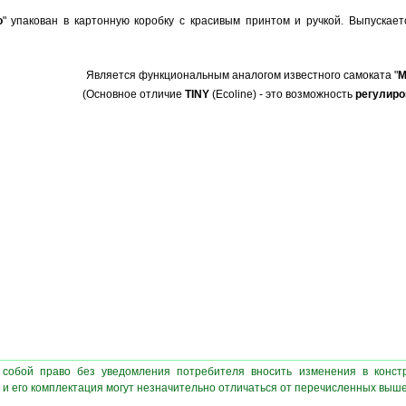
о
" упакован в картонную коробку с красивым принтом и ручкой. Выпускаетс
Является функциональным аналогом известного самоката "
M
(Основное отличие
TINY
(Ecoline) - это возможность
регулиро
 собой право без уведомления потребителя вносить изменения в конст
 и его комплектация могут незначительно отличаться от перечисленных выш