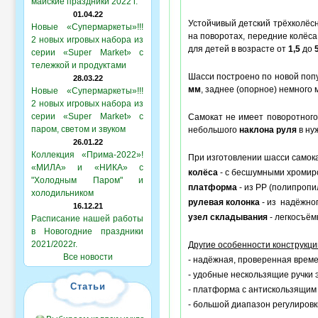
майские праздники 2022 г.
01.04.22
Устойчивый детский трёхколёс
Новые «Супермаркеты»!!!
на поворотах, передние колёс
2 новых игровых набора из
для детей в возрасте от
1,5
до
серии «Super Market» с
тележкой и продуктами
Шасси построено по новой попу
28.03.22
мм
, заднее (опорное) немного
Новые «Супермаркеты»!!!
2 новых игровых набора из
серии «Super Market» с
Самокат не имеет поворотного
паром, светом и звуком
небольшого
наклона руля
в ну
26.01.22
Коллекция «Прима-2022»!
При изготовлении шасси самок
«МИЛА» и «НИКА» с
колёса
- с бесшумными хромир
"Холодным Паром" и
платформа
- из PP (полипропи
холодильником
рулевая колонка
- из надёжног
16.12.21
узел складывания
- легкосъём
Расписание нашей работы
в Новогодние праздники
2021/2022г.
Другие особенности конструкци
Все новости
- надёжная, проверенная врем
- удобные нескользящие ручки 
Статьи
- платформа с антискользящим
- большой диапазон регулировк