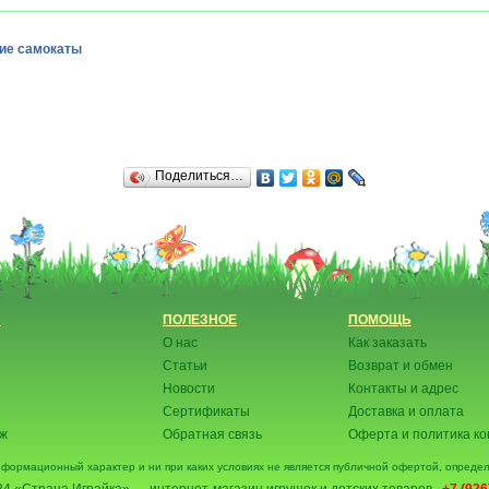
ие самокаты
Поделиться…
Н
ПОЛЕЗНОЕ
ПОМОЩЬ
О нас
Как заказать
Статьи
Возврат и обмен
Новости
Контакты и адрес
Сертификаты
Доставка и оплата
аж
Обратная связь
Оферта и политика к
нформационный характер и ни при каких условиях не является публичной офертой, опред