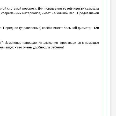
льной системой поворота. Для повышения
устойчивости
самоката
ию современных материалов, имеет небольшой вес. Предназначен
е. Передние (управляемые) колёса имеют большой диаметр -
120
!
". Изменение направления движения производится с помощью
нии видно -
это очень удобно
для ребёнка!