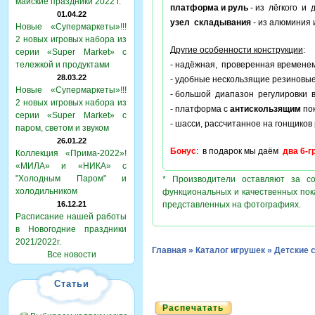
майские праздники 2022 г.
платформа и руль
- из лёгкого и 
01.04.22
узел складывания
- из алюминия 
Новые «Супермаркеты»!!!
2 новых игровых набора из
Другие особенности конструкции
:
серии «Super Market» с
тележкой и продуктами
- надёжная, проверенная времене
28.03.22
- удобные нескользящие резиновы
Новые «Супермаркеты»!!!
- большой диапазон регулировки
2 новых игровых набора из
- платформа с
антискользящим
пок
серии «Super Market» с
- шасси, рассчитанное на гонщиков 
паром, светом и звуком
26.01.22
Бонус
: в подарок мы даём
два 6-
Коллекция «Прима-2022»!
«МИЛА» и «НИКА» с
"Холодным Паром" и
* Производители оставляют за с
холодильником
функциональных и качественных пок
16.12.21
представленных на фотографиях.
Расписание нашей работы
в Новогодние праздники
2021/2022г.
Главная
»
Каталог игрушек
»
Детские 
Все новости
Статьи
Распечатать