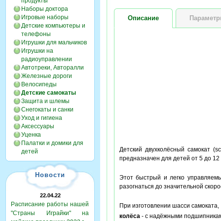
продукты
Наборы доктора
Игровые наборы
Описание
Парамет
Детские компьютеры и
телефоны
Игрушки для мальчиков
Игрушки на
радиоуправлении
Автотреки, Авторалли
Железные дороги
Велосипеды
Детские самокаты
Защита и шлемы
Снегокаты и санки
Уход и гигиена
Аксессуары
Уценка
Палатки и домики для
Детский двухколёсный самокат (sc
детей
предназначен для детей от 5 до 12
Новости
Этот быстрый и легко управляемы
разогнаться до значительной скоро
22.04.22
Расписание работы нашей
При изготовлении шасси самоката
"Страны Играйки" на
колёса
- с надёжными подшипниками