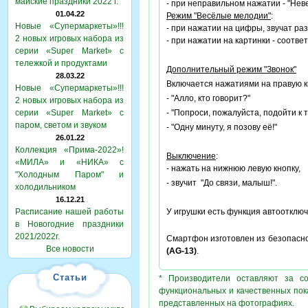
майские праздники 2022 г.
- при неправильном нажатии - "Нев
01.04.22
Режим "Весёлые мелодии
"
:
Новые «Супермаркеты»!!!
- при нажатии на цифры, звучат ра
2 новых игровых набора из
- при нажатии на картинки - соотве
серии «Super Market» с
тележкой и продуктами
Дополнительный режим "Звонок"
28.03.22
Включается нажатиями на правую кн
Новые «Супермаркеты»!!!
- "Алло, кто говорит?"
2 новых игровых набора из
серии «Super Market» с
- "Попроси, пожалуйста, подойти к 
паром, светом и звуком
- "Одну минуту, я позову её!"
26.01.22
Коллекция «Прима-2022»!
Выключение
:
«МИЛА» и «НИКА» с
- нажать на нижнюю левую кнопку,
"Холодным Паром" и
- звучит "До связи, малыш!".
холодильником
16.12.21
Расписание нашей работы
У игрушки есть функция автоотключ
в Новогодние праздники
2021/2022г.
Смартфон изготовлен из безопасно
Все новости
(AG-13)
.
Статьи
* Производители оставляют за с
функциональных и качественных пок
представленных на фотографиях.