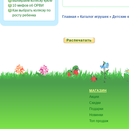
Выбираем коляску кукле
10 мифов об ОРВИ
Как выбрать коляску по
росту ребенка
Главная
»
Каталог игрушек
»
Детские 
Распечатать
МАГАЗИН
Акции
Скидки
Подарки
Новинки
Топ продаж