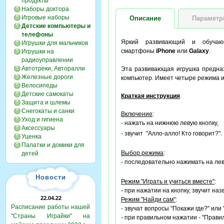
продукты
Наборы доктора
Игровые наборы
Описание
Парамет
Детские компьютеры и
телефоны
Яркий развивающий и обуч
Игрушки для мальчиков
смартфоны
iPhone
или
Galaxy
.
Игрушки на
радиоуправлении
Автотреки, Авторалли
Эта развивающая игрушка предназ
Железные дороги
компьютер. Имеет четыре режима и
Велосипеды
Детские самокаты
Краткая инструкция
Защита и шлемы
Снегокаты и санки
Включение
:
Уход и гигиена
- нажать на нижнюю левую кнопку,
Аксессуары
- звучит "Алло-алло! Кто говорит?".
Уценка
Палатки и домики для
Выбор режима
:
детей
- последовательно нажимать на лев
Новости
Режим "Играть и учиться вместе"
:
- при нажатии на кнопку, звучит н
22.04.22
Режим "Найди сам"
:
Расписание работы нашей
- звучат вопросы "Покажи где?" или 
"Страны Играйки" на
- при правильном нажатии - "Прави