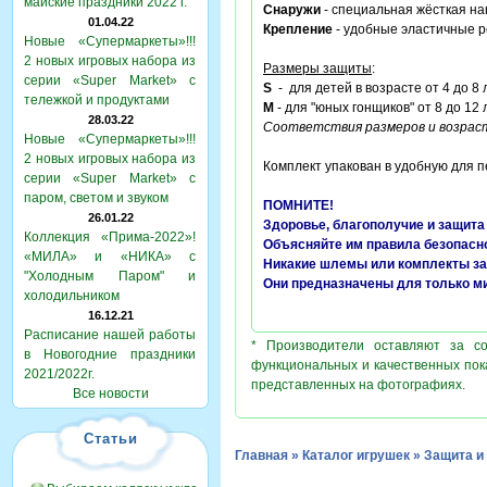
майские праздники 2022 г.
Снаружи
- специальная жёсткая на
01.04.22
Крепление
- удобные эластичные р
Новые «Супермаркеты»!!!
2 новых игровых набора из
Размеры защиты
:
серии «Super Market» с
S
- для детей в возрасте от 4 до 8 
тележкой и продуктами
M
- для "юных гонщиков" от 8 до 12 
28.03.22
Соответствия размеров и возраст
Новые «Супермаркеты»!!!
2 новых игровых набора из
Комплект упакован в удобную для 
серии «Super Market» с
паром, светом и звуком
ПОМНИТЕ!
26.01.22
Здоровье, благополучие и защита
Коллекция «Прима-2022»!
Объясняйте им правила безопасн
«МИЛА» и «НИКА» с
Никакие шлемы или комплекты за
"Холодным Паром" и
Они предназначены для только м
холодильником
16.12.21
Расписание нашей работы
* Производители оставляют за с
в Новогодние праздники
функциональных и качественных пок
2021/2022г.
представленных на фотографиях.
Все новости
Статьи
Главная
»
Каталог игрушек
»
Защита 