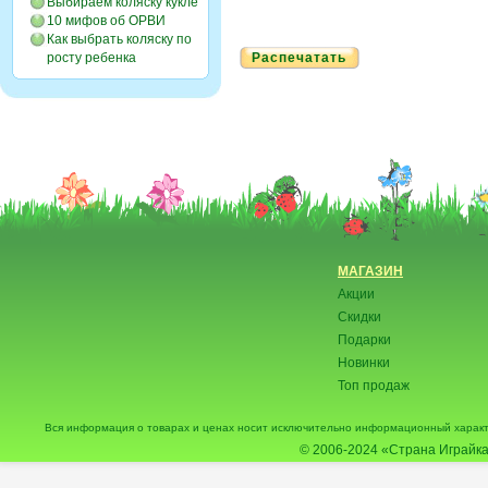
Выбираем коляску кукле
10 мифов об ОРВИ
Как выбрать коляску по
росту ребенка
Распечатать
МАГАЗИН
Акции
Скидки
Подарки
Новинки
Топ продаж
Вся информация о товарах и ценах носит исключительно информационный характ
© 2006-2024
«Страна Играйка