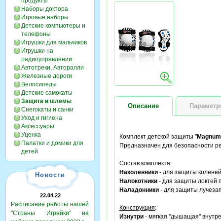
продукты
Наборы доктора
Игровые наборы
Детские компьютеры и
телефоны
Игрушки для мальчиков
Игрушки на
радиоуправлении
Автотреки, Авторалли
Железные дороги
Велосипеды
Детские самокаты
Защита и шлемы
Описание
Парамет
Снегокаты и санки
Уход и гигиена
Аксессуары
Уценка
Комплект детской защиты "
Magnum
Палатки и домики для
Предназначен для безопасности реб
детей
Состав комплекта
:
Наколенники
- для защиты коленей
Новости
Налокотники
- для защиты локтей 
Наладонники
- для защиты лучезап
22.04.22
Расписание работы нашей
Конструкция
:
"Страны Играйки" на
Изнутри
- мягкая "дышащая" внутре