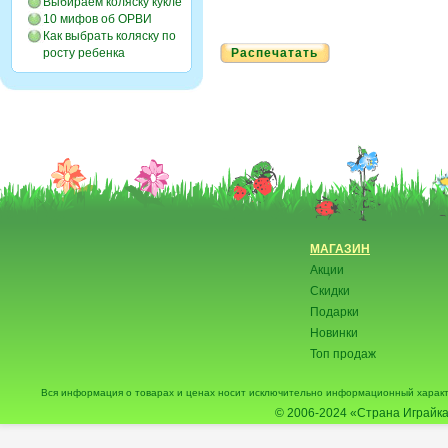
Выбираем коляску кукле
10 мифов об ОРВИ
Как выбрать коляску по
росту ребенка
Распечатать
МАГАЗИН
Акции
Скидки
Подарки
Новинки
Топ продаж
Вся информация о товарах и ценах носит исключительно информационный характ
© 2006-2024
«Страна Играйка