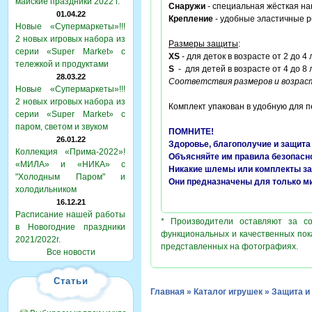
майские праздники 2022 г.
Снаружи
- специальная жёсткая на
01.04.22
Крепление
- удобные эластичные р
Новые «Супермаркеты»!!!
2 новых игровых набора из
Размеры защиты
:
серии «Super Market» с
XS
- для деток в возрасте от 2 до 4 
тележкой и продуктами
S
- для детей в возрасте от 4 до 8 
28.03.22
Соответствия размеров и возраст
Новые «Супермаркеты»!!!
2 новых игровых набора из
Комплект упакован в удобную для 
серии «Super Market» с
паром, светом и звуком
ПОМНИТЕ!
26.01.22
Здоровье, благополучие и защита
Коллекция «Прима-2022»!
Объясняйте им правила безопасн
«МИЛА» и «НИКА» с
Никакие шлемы или комплекты за
"Холодным Паром" и
Они предназначены для только м
холодильником
16.12.21
Расписание нашей работы
* Производители оставляют за с
в Новогодние праздники
функциональных и качественных пок
2021/2022г.
представленных на фотографиях.
Все новости
Статьи
Главная
»
Каталог игрушек
»
Защита 