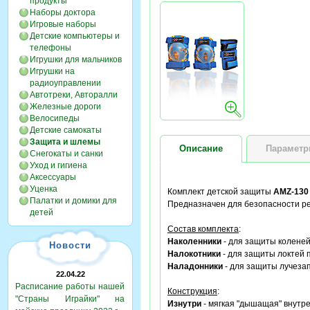
продукты
Наборы доктора
Игровые наборы
Детские компьютеры и
телефоны
Игрушки для мальчиков
Игрушки на
радиоуправлении
Автотреки, Авторалли
Железные дороги
Велосипеды
Детские самокаты
Защита и шлемы
Описание
Парамет
Снегокаты и санки
Уход и гигиена
Аксессуары
Уценка
Комплект детской защиты
AMZ-130
Палатки и домики для
Предназначен для безопасности реб
детей
Состав комплекта
:
Наколенники
- для защиты коленей
Новости
Налокотники
- для защиты локтей 
Наладонники
- для защиты лучезап
22.04.22
Расписание работы нашей
Конструкция
:
"Страны Играйки" на
Изнутри
- мягкая "дышащая" внутре