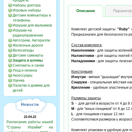
продукты
Наборы доктора
Игровые наборы
Описание
Парамет
Детские компьютеры и
телефоны
Игрушки для мальчиков
Комплект детской защиты
"Ruby"
(
Игрушки на
Предназначен для безопасности реб
радиоуправлении
Автотреки, Авторалли
Состав комплекта
:
Железные дороги
Велосипеды
Наколенники
- для защиты коленей
Детские самокаты
Налокотники
- для защиты локтей 
Защита и шлемы
Наладонники
- для защиты лучезап
Снегокаты и санки
Уход и гигиена
Конструкция
:
Аксессуары
Изнутри
- мягкая "дышащая" внутре
Уценка
Снаружи
- специальная жёсткая на
Палатки и домики для
Крепление
- удобные эластичные р
детей
Размеры защиты
:
S
- для детей в возрасте от 4 до 8 
Новости
M
- для "юных гонщиков" от 8 до 12 
L
- для гонщиков старше 12 лет.
22.04.22
Соответствия размеров и возраст
Расписание работы нашей
"Страны Играйки" на
Комплект упакован в удобную для 