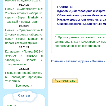
майские праздники 2022 г.
01.04.22
ПОМНИТЕ!
Новые «Супермаркеты»!!!
Здоровье, благополучие и защита
2 новых игровых набора из
Объясняйте им правила безопасн
серии «Super Market» с
Никакие шлемы или комплекты за
тележкой и продуктами
Они предназначены для только м
28.03.22
Новые «Супермаркеты»!!!
2 новых игровых набора из
* Производители оставляют за с
серии «Super Market» с
функциональных и качественных пок
паром, светом и звуком
представленных на фотографиях.
26.01.22
Коллекция «Прима-2022»!
«МИЛА» и «НИКА» с
"Холодным Паром" и
Главная
»
Каталог игрушек
»
Защита 
холодильником
16.12.21
Расписание нашей работы
в Новогодние праздники
Распечатать
2021/2022г.
Все новости
Статьи