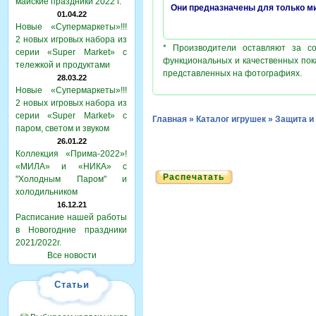
майские праздники 2022 г.
Они предназначены для только м
01.04.22
Новые «Супермаркеты»!!!
2 новых игровых набора из
* Производители оставляют за с
серии «Super Market» с
функциональных и качественных пок
тележкой и продуктами
представленных на фотографиях.
28.03.22
Новые «Супермаркеты»!!!
2 новых игровых набора из
серии «Super Market» с
Главная
»
Каталог игрушек
»
Защита 
паром, светом и звуком
26.01.22
Коллекция «Прима-2022»!
«МИЛА» и «НИКА» с
Распечатать
"Холодным Паром" и
холодильником
16.12.21
Расписание нашей работы
в Новогодние праздники
2021/2022г.
Все новости
Статьи