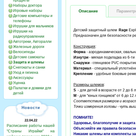
продукты
Наборы доктора
Игровые наборы
Описание
Парамет
Детские компьютеры и
телефоны
Игрушки для мальчиков
Детский защитный шлем
Rage
Expl
Игрушки на
Предназначен для безопасности реб
радиоуправлении
Автотреки, Авторалли
Конструкция
:
Железные дороги
Велосипеды
Форма
- аэродинамическая, овальна
Детские самокаты
Изнутри
- мягкая подкладка из 6-т
Защита и шлемы
Снаружи
- глянцевое PVC-покрытие
Снегокаты и санки
Материал
- специальный уплотнён
Уход и гигиена
Крепление
- удобные боковые ремеш
Аксессуары
Уценка
Размеры шлемов
:
Палатки и домики для
S
- для детей в возрасте от 2 до 6 
детей
M
- для "юных гонщиков" от 6 до 12 
Соответствия размеров и возраст
Точки измерения головы - чуть вы
Новости
ПОМНИТЕ!
22.04.22
Здоровье, благополучие и защита
Расписание работы нашей
Объясняйте им правила безопасн
"Страны Играйки" на
Никакие шлемы или комплекты за