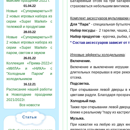
майские праздники 2022 г.
Батарейный отсек на три батарей
01.04.22
страховаться небольшим винтиком.
Новые «Супермаркеты»!!!
2 новых игровых набора из
Комплект аксессуаров мультиварки 
серии «Super Market» с
Для "Пара"
- специальная бутылочк
тележкой и продуктами
Набор посуды
- 2 тарелки, чашка, 
28.03.22
Набор продуктов
- курочка, рыбка,
Новые «Супермаркеты»!!!
2 новых игровых набора из
* Состав аксессуаров зависит от 
серии «Super Market» с
паром, светом и звуком
Игровые эффекты холодильника
:
26.01.22
Включение.
Коллекция «Прима-2022»!
Включение и выключение игрушки
«МИЛА» и «НИКА» с
длительных перерывах в игре реко
"Холодным Паром" и
отсека.
холодильником
Подсветка.
16.12.21
Расписание нашей работы
При открывании левой дверцы в к
в Новогодние праздники
цветами радуги. Благодаря прозра
2021/2022г.
Холодный пар.
Все новости
Также при открывании левой дверцы
ближе к реальному "пару из кастрю
Статьи
Музыка.
При нажатии на любую из двух кно
являются отрывками из классическ