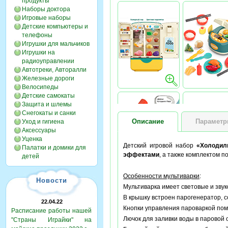
продукты
Наборы доктора
Игровые наборы
Детские компьютеры и
телефоны
Игрушки для мальчиков
Игрушки на
радиоуправлении
Автотреки, Авторалли
Железные дороги
Велосипеды
Детские самокаты
Защита и шлемы
Снегокаты и санки
Описание
Парамет
Уход и гигиена
Аксессуары
Уценка
Детский игровой набор
«Холодил
Палатки и домики для
эффектами
, а также комплектом п
детей
Особенности мультиварки
:
Новости
Мультиварка имеет световые и зву
В крышку встроен парогенератор, 
22.04.22
Кнопки управления пароваркой пом
Расписание работы нашей
Лючок для заливки воды в паровой 
"Страны Играйки" на