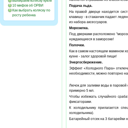
Выбираем коляску кукле
10 мифов об ОРВИ
Подача льда.
Как выбрать коляску по
На правой дверце находится сист
росту ребенка
клавишу - в стаканчик падает ледя
из набора аксессуаров.
Морозилка.
Под дверками расположено "морози
нуждающиеся в заморозке!
Полочки.
Как в самом настоящем мамином хо
кухне - залог здоровой пищи!
Энергосбережение.
Эффект «Холодного Пара» отключа
необходимости, можно повторно наж
Лючок для заливки воды в паровой 
примерно 5 мл.
Чтобы избежать случайного сраба
фиксаторами.
К холодильнику прилагается спе
холодильника).
Батарейный отсек на 3 батарейки н