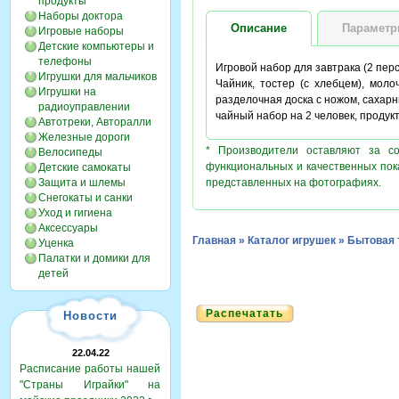
продукты
Наборы доктора
Описание
Парамет
Игровые наборы
Детские компьютеры и
телефоны
Игровой набор для завтрака (2 пер
Игрушки для мальчиков
Чайник, тостер (с хлебцем), молоч
Игрушки на
разделочная доска с ножом, сахарн
радиоуправлении
чайный набор на 2 человек, продук
Автотреки, Авторалли
Железные дороги
* Производители оставляют за с
Велосипеды
функциональных и качественных пок
Детские самокаты
Защита и шлемы
представленных на фотографиях.
Снегокаты и санки
Уход и гигиена
Аксессуары
Главная
»
Каталог игрушек
»
Бытовая 
Уценка
Палатки и домики для
детей
Распечатать
Новости
22.04.22
Расписание работы нашей
"Страны Играйки" на