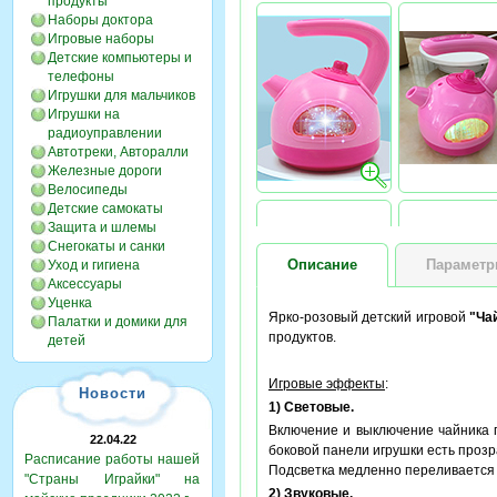
продукты
Наборы доктора
Игровые наборы
Детские компьютеры и
телефоны
Игрушки для мальчиков
Игрушки на
радиоуправлении
Автотреки, Авторалли
Железные дороги
Велосипеды
Детские самокаты
Защита и шлемы
Снегокаты и санки
Описание
Парамет
Уход и гигиена
Аксессуары
Уценка
Ярко-розовый детский игровой
"Ча
Палатки и домики для
продуктов.
детей
Игровые эффекты
:
Новости
1) Световые.
Включение и выключение чайника 
22.04.22
боковой панели игрушки есть проз
Расписание работы нашей
Подсветка медленно переливается 
"Страны Играйки" на
2) Звуковые.