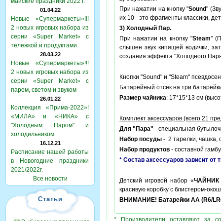
майские праздники 2022 г.
При нажатии на кнопку "
Sound
" (З
01.04.22
их 10 - это фрагменты классики, детс
Новые «Супермаркеты»!!!
2 новых игровых набора из
3) Холодный Пар.
серии «Super Market» с
При нажатии на кнопку "
Steam
" (
тележкой и продуктами
слышен звук кипящей водички, за
28.03.22
создания эффекта "Холодного Пара
Новые «Супермаркеты»!!!
2 новых игровых набора из
Кнопки "Sound" и "Steam" псевдосе
серии «Super Market» с
Батарейный отсек на три батарейк
паром, светом и звуком
Размер чайника
: 17*15*13 см (выс
26.01.22
Коллекция «Прима-2022»!
«МИЛА» и «НИКА» с
Комплект аксессуаров (всего 21 пр
"Холодным Паром" и
Для "Пара"
- специальная бутылочк
холодильником
Набор посуды
- 2 тарелки, чашка, 
16.12.21
Набор продуктов
- составной гамбу
Расписание нашей работы
* Состав аксессуаров зависит от 
в Новогодние праздники
2021/2022г.
Все новости
Детский игровой набор «
ЧАЙНИК 
красивую коробку с блистером-окош
Статьи
ВНИМАНИЕ! Батарейки АА (R6/LR6)
* Производители оставляют за с