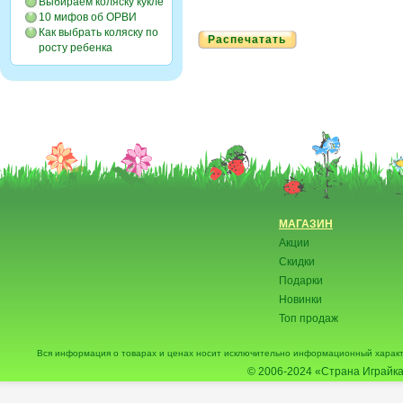
Выбираем коляску кукле
10 мифов об ОРВИ
Как выбрать коляску по
Распечатать
росту ребенка
МАГАЗИН
Акции
Скидки
Подарки
Новинки
Топ продаж
Вся информация о товарах и ценах носит исключительно информационный характ
© 2006-2024
«Страна Играйка