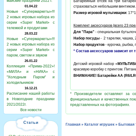
майские праздники 2022 г.
Батарейный отсек на три батарей
01.04.22
страховаться небольшим винтиком.
Новые «Супермаркеты»!!!
Размер игровой мультиварки
: 17*
2 новых игровых набора из
серии «Super Market» с
Комплект аксессуаров (всего 23 пр
тележкой и продуктами
Для "Пара"
- специальная бутылочк
28.03.22
Набор посуды
- 2 тарелки, чашка, 
Новые «Супермаркеты»!!!
2 новых игровых набора из
Набор продуктов
- курочка, рыбка,
серии «Super Market» с
* Состав аксессуаров зависит от 
паром, светом и звуком
26.01.22
Детский игровой набор «
МУЛЬТИВА
Коллекция «Прима-2022»!
красивую коробку с принтом. Питан
«МИЛА» и «НИКА» с
ВНИМАНИЕ! Батарейки АА (R6/LR6)
"Холодным Паром" и
холодильником
16.12.21
Расписание нашей работы
* Производители оставляют за с
в Новогодние праздники
функциональных и качественных пок
2021/2022г.
представленных на фотографиях.
Все новости
Статьи
Главная
»
Каталог игрушек
»
Бытовая 