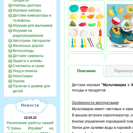
продукты
Наборы доктора
Игровые наборы
Детские компьютеры и
телефоны
Игрушки для мальчиков
Игрушки на
радиоуправлении
Автотреки, Авторалли
Железные дороги
Велосипеды
Детские самокаты
Защита и шлемы
Снегокаты и санки
Описание
Парамет
Уход и гигиена
Аксессуары
Уценка
Детская игровая
"Мультиварка с 
Палатки и домики для
посуды и продуктов.
детей
Особенности эксплуатации
:
Новости
Мультиварка имеет световые и зву
В крышку встроен парогенератор, 
22.04.22
Кнопки управления пароваркой пом
Расписание работы нашей
Лючок для заливки воды в паровой 
"Страны Играйки" на