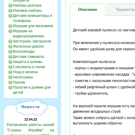
продукты
Наборы доктора
Описание
Парамет
Игровые наборы
Детские компьютеры и
телефоны
Игрушки для мальчиков
Детский игровой пылесос со свето
Игрушки на
радиоуправлении
Автотреки, Авторалли
При включении у пылесоса начинает
Железные дороги
Он имеет удобную ручку для перено
Велосипеды
Детские самокаты
Защита и шлемы
Комплектация пылесоса:
Снегокаты и санки
- корпус с индикаторами и окошком 
Уход и гигиена
- красивая современная насадка - "
Аксессуары
- пакетик с запасными пенопласто
Уценка
- гибкий рифлёный шланг с удобной
Палатки и домики для
детей
- трубка-удлинитель.
На верхней панели игрушки есть пр
Новости
движение воздушных струй.
Также можно собрать щёткой с пол
22.04.22
вытряхнуть шарики обратно.
Расписание работы нашей
"Страны Играйки" на