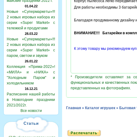
майские праздники 2022 г.
Корпус пылесоса легко передвигает
01.04.22
Для работы необходимы 3 батарейк
Новые «Супермаркеты»!!!
2 новых игровых набора из
Благодаря продуманному дизайну и
серии «Super Market» с
тележкой и продуктами
ВНИМАНИЕ!!! Батарейки в компле
28.03.22
Новые «Супермаркеты»!!!
2 новых игровых набора из
К этому товару мы рекомендуем куп
серии «Super Market» с
паром, светом и звуком
26.01.22
Коллекция «Прима-2022»!
«МИЛА» и «НИКА» с
* Производители оставляют за с
"Холодным Паром" и
функциональных и качественных пок
холодильником
представленных на фотографиях.
16.12.21
Расписание нашей работы
в Новогодние праздники
2021/2022г.
Главная
»
Каталог игрушек
»
Бытовая 
Все новости
Статьи
Распечатать