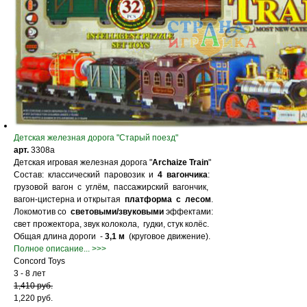
Детская железная дорога "Старый поезд"
арт.
3308a
Детская игровая железная дорога "
Archaize Train
"
Состав: классический паровозик и
4 вагончика
:
грузовой вагон с углём, пассажирский вагончик,
вагон-цистерна и открытая
платформа с лесом
.
Локомотив со
световыми/звуковыми
эффектами:
свет прожектора, звук колокола, гудки, стук колёс.
Общая длина дороги -
3,1 м
(круговое движение).
Полное описание... >>>
Concord Toys
3 - 8 лет
1,410 руб.
1,220 руб.