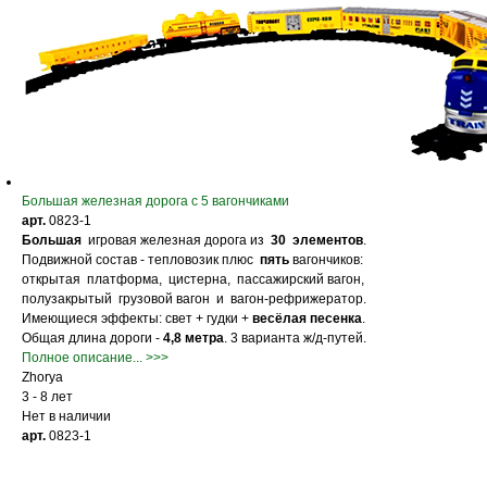
Большая железная дорога с 5 вагончиками
арт.
0823-1
Большая
игровая железная дорога из
30 элементов
.
Подвижной состав - тепловозик плюс
пять
вагончиков:
открытая платформа, цистерна, пассажирский вагон,
полузакрытый грузовой вагон и вагон-рефрижератор.
Имеющиеся эффекты: свет + гудки +
весёлая песенка
.
Общая длина дороги -
4,8 метра
.
3 варианта ж/д-путей.
Полное описание... >>>
Zhorya
3 - 8 лет
Нет в наличии
арт.
0823-1