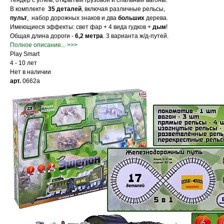
тендер с углём, открытый грузовой и спальный вагоны.
В комплекте
35 деталей
, включая различные рельсы,
пульт
, набор дорожных знаков и два
больших
дерева.
Имеющиеся эффекты: свет фар + 4 вида гудков +
дым
!
Общая длина дороги -
6,2 метра
.
3 варианта ж/д-путей.
Полное описание... >>>
Play Smart
4 - 10 лет
Нет в наличии
арт.
0662a