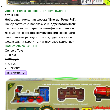
Игровая железная дорога "Energy PowerFul"
арт.
3308C
Небольшая железная дорога "
Energy PowerFul
".
Набор состоит из паровозика и
двух вагончиков
:
пассажирского и открытой
платформы с лесом
.
Локомотив со
световыми/звуковыми
эффектами:
свет прожектора, звук колокола, гудки, стук колёс.
Общая длина дороги - 2,7 м (круговое движение).
Полное описание... >>>
Concord Toys
3 - 8 лет
1,080 руб.
890 руб.
арт.
3308C