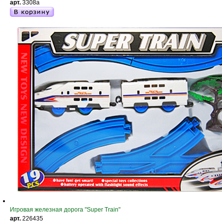
арт.
3308a
Игровая железная дорога "Super Train"
арт.
226435