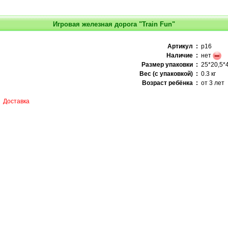
Игровая железная дорога "Train Fun"
Артикул :
p16
Наличие :
нет
Размер упаковки :
25*20,5*4
Вес (с упаковкой) :
0.3 кг
Возраст ребёнка :
от 3 лет
Доставка