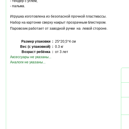
- тендер с углём,
- пальма.
Игрушка изготовлена из безопасной прочной пластмассы.
Набор на картонке сверху накрыт прозрачным блистером.
Паровозик работает от заводной ручки на левой стороне.
Размер упаковки :
25*20,5*4 см
Вес (с упаковкой) :
0.3 кг
Возраст ребёнка :
от 3 лет
Аксессуары не указаны...
Аналоги не указаны...