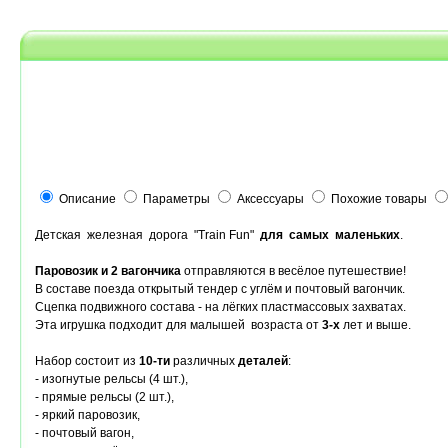
Описание
Параметры
Аксессуары
Похожие товары
Детская железная дорога "Train Fun"
для самых маленьких
.
Паровозик и 2 вагончика
отправляются в весёлое путешествие!
В составе поезда открытый тендер с углём и почтовый вагончик.
Сцепка подвижного состава - на лёгких пластмассовых захватах.
Эта игрушка подходит для малышей возраста от
3-х
лет и выше.
Набор состоит из
10-ти
различных
деталей
:
- изогнутые рельсы (4 шт.),
- прямые рельсы (2 шт.),
- яркий паровозик,
- почтовый вагон,