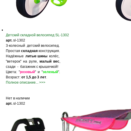
Детский складной велосипед SL-1302
арт.
sl-1302
3-колесный детский велосипед.
Простая
складная
конструкция.
Надёжные
литые шины
колёс,
"ветерок" на руле,
малый вес
,
сзади - багажник с крышечкой!
Цвета: "
розовый
" и "
зеленый
".
Возраст:
от 1,5 до 3 лет
.
Полное описание... >>>
Нет в наличии
арт.
sl-1302