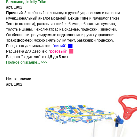
Велосипед Infinity Trike
арт.
1902
Прочный
3-колёсный велосипед с ручкой управления и навесом.
(Функциональный аналог моделей
Lexus Trike
и Navigator Trike)
Тент (с окошком), раскрывающийся бампер, багажник, сумочка,
толстые шины, чехол-матрас на сиденье, подножки, звоночек.
Особенности: регулируемые
подголовник
и ручка управления.
Трансформер:
можно снять ручку, тент, багажник и подножку.
Расцветка для мальчиков: "
синий
"
Расцветка для девочек: "
розовый
"
Возраст "водителя":
от 1,5 до 5 лет
.
Полное описание... >>>
Нет в наличии
арт.
1902