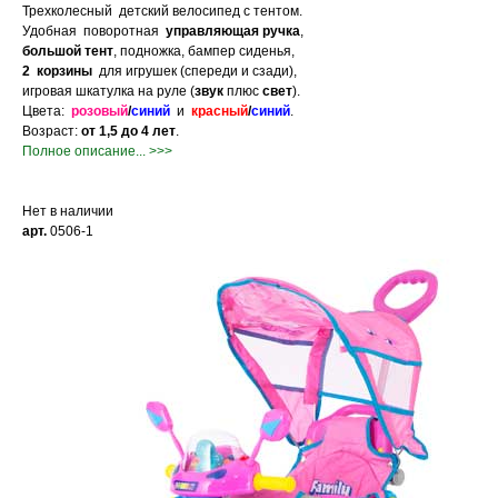
Трехколесный детский велосипед с тентом.
Удобная поворотная
управляющая ручка
,
большой тент
, подножка, бампер сиденья,
2 корзины
для игрушек (спереди и сзади),
игровая шкатулка на руле (
звук
плюс
свет
).
Цвета:
розовый
/
синий
и
красный
/
синий
.
Возраст:
от 1,5 до 4 лет
.
Полное описание... >>>
Нет в наличии
арт.
0506-1