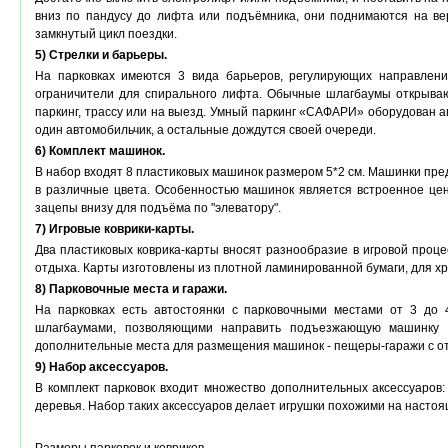
вниз по пандусу до лифта или подъёмника, они поднимаются на вер
замкнутый цикл поездки.
5) Стрелки и барьеры.
На парковках имеются 3 вида барьеров, регулирующих направлен
ограничители для спирального лифта. Обычные шлагбаумы открываю
паркинг, трассу или на выезд. Умный паркинг «САФАРИ» оборудован 
один автомобильчик, а остальные дождутся своей очереди.
6) Комплект машинок.
В набор входят 8 пластиковых машинок размером 5*2 см. Машинки пр
в различные цвета. Особенностью машинок является встроенное це
зацепы внизу для подъёма по "элеватору".
7) Игровые коврики-карты.
Два пластиковых коврика-карты вносят разнообразие в игровой проц
отдыха. Карты изготовлены из плотной ламинированной бумаги, для х
8) Парковочные места и гаражи.
На парковках есть автостоянки с парковочными местами от 3 до 
шлагбаумами, позволяющими направить подъезжающую машинку и
дополнительные места для размещения машинок - пещеры-гаражи с 
9) Набор аксессуаров.
В комплект парковок входит множество дополнительных аксессуаров:
деревья. Набор таких аксессуаров делает игрушки похожими на насто