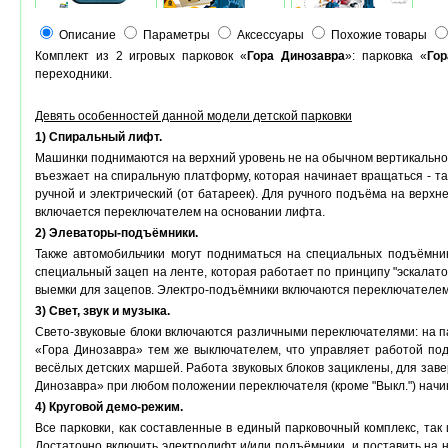
Описание
Параметры
Аксессуары
Похожие товары
Комплект из 2 игровых парковок «
Гора Динозавра
»: парковка «
Гор
переходники.
Девять особенностей данной модели детской парковки
1) Спиральный лифт.
Машинки поднимаются на верхний уровень не на обычном вертикально
въезжает на спиральную платформу, которая начинает вращаться - та
ручной и электрический (от батареек). Для ручного подъёма на вер
включается переключателем на основании лифта.
2) Элеваторы-подъёмники.
Также автомобильчики могут подниматься на специальных подъёмник
специальный зацеп на ленте, которая работает по принципу "эскалат
выемки для зацепов. Электро-подъёмники включаются переключателем
3) Свет, звук и музыка.
Свето-звуковые блоки включаются различными переключателями: на п
«Гора Динозавра» тем же выключателем, что управляет работой под
весёлых детских маршей. Работа звуковых блоков зациклены, для за
Динозавра» при любом положении переключателя (кроме "Выкл.") начи
4) Круговой демо-режим.
Все парковки, как составленные в единый парковочный комплекс, та
Достаточно включить электролифт и/или подъёмники, и поставить на н