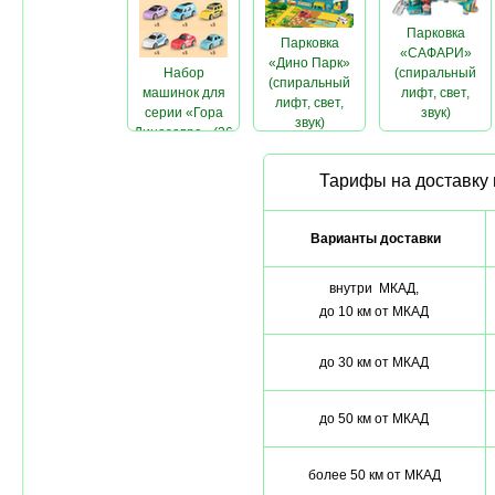
Парковка
Парковка
«САФАРИ»
«Дино Парк»
Набор
(спиральный
(спиральный
машинок для
лифт, свет,
лифт, свет,
серии «Гора
звук)
звук)
Динозавра» (36
шт.)
Тарифы на доставку 
Варианты доставки
внутри МКАД,
до 10 км от МКАД
до 30 км от МКАД
до 50 км от МКАД
более 50 км от МКАД