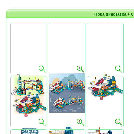
«Гора Динозавра + С