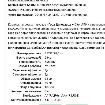
Размеры парковок и ковриков
Коврик-карта (2 шт.)
: 88*58 см и 58*28 см (длина*ширина).
«САФАРИ»
: 38*31*68 см (высота*глубина*ширина).
«Гора Динозавра»
: 29*36*57 см (высота*глубина*ширина).
Комплект игровых парковок «
Гора Динозавра + САФАРИ
» изготовле
(«САФАРИ» в частично собранном) и комплектуется блоками ярких нак
карт. Все парковки упакованы в красивые подарочные картонные коробк
Питание спирального лифта и подъёмников - от
5 батареек
тип
AA (R6
Набор предназначен для детей старше 3-х лет! Присутствуют мелкие д
ВНИМАНИЕ! Батарейки АА (R6/LR6) и AAA (R03/LR03) в комплект не 
Размер упаковки :
35*31*28,5 см
Вес (с упаковкой) :
2.9 кг
Производитель :
Synergy
Возраст ребёнка :
от 3 лет
Звуковые эффекты :
Да
Световые эффекты :
Да
Общая высота :
38 см
Общая ширина :
49 см
Общая глубина :
107 см
Количество машинок :
8 шт.
Тип батареек :
AA (R/LR6) , AAA (R/LR03)
Количество батареек :
5 шт. + 2 шт.