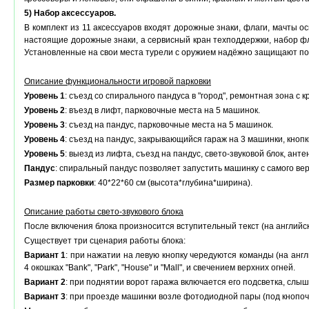
5) Набор аксессуаров
.
В комплект из 11 аксессуаров входят дорожные знаки, флаги, мачты 
настоящие дорожные знаки, а сервисный кран техподдержки, набор фл
Установленные на свои места турели с оружием надёжно защищают пож
Описание функциональности игровой парковки
Уровень 1
: съезд со спирального пандуса в "город", ремонтная зона с к
Уровень 2
: въезд в лифт, парковочные места на 5 машинок.
Уровень 3
: съезд на пандус, парковочные места на 5 машинок.
Уровень 4
: съезд на пандус, закрывающийся гараж на 3 машинки, кноп
Уровень 5
: выезд из лифта, съезд на пандус, свето-звуковой блок, ант
Пандус
: спиральный пандус позволяет запустить машинку с самого верх
Размер парковки
: 40*22*60 см (высота*глубина*ширина).
Описание работы свето-звукового блока
После включения блока произносится вступительный текст (на английск
Существует три сценария работы блока:
Вариант 1
: при нажатии на левую кнопку чередуются команды (на анг
4 окошках "Bank", "Park", "House" и "Mall", и свечением верхних огней.
Вариант 2
: при поднятии ворот гаража включается его подсветка, слыш
Вариант 3
: при проезде машинки возле фотодиодной пары (под кнопочк