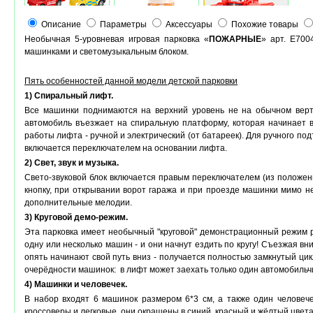
Описание
Параметры
Аксессуары
Похожие товары
Необычная 5-уровневая игровая парковка «
ПОЖАРНЫЕ
» арт. E700
машинками и светомузыкальным блоком.
Пять особенностей данной модели детской парковки
1) Спиральный лифт.
Все машинки поднимаются на верхний уровень не на обычном верт
автомобиль въезжает на спиральную платформу, которая начинает в
работы лифта - ручной и электрический (от батареек). Для ручного п
включается переключателем на основании лифта.
2) Свет, звук и музыка.
Свето-звуковой блок включается правым переключателем (из положе
кнопку, при открывании ворот гаража и при проезде машинки мимо не
дополнительные мелодии.
3) Круговой демо-режим
.
Эта парковка имеет необычный "круговой" демонстрационный режим 
одну или несколько машин - и они начнут ездить по кругу! Съезжая вн
опять начинают свой путь вниз - получается полностью замкнутый ци
очерёдности машинок: в лифт может заехать только один автомобильчи
4) Машинки и человечек
.
В набор входят 6 машинок размером 6*3 см, а также один человеч
кроссоверы и легковые, они окрашены в синий, красный и жёлтый цвета.