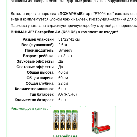
Машинки из набора имеют стандартные размеры, но оборудованы сп
Детская игровая парковка «
ПО
ЖАРНЫЕ
» арт. "E7004 red" изготовле
виде и комплектуется блоком ярких наклеек. Инструкция-картинка для 
Парковка упакована в красивую прочную коробку с ручкой для переноск
ВНИМАНИЕ! Батарейки АА (R6/LR6) в комплект не входят!
Размер упаковки :
51*22*41 см
Вес (с упаковкой) :
2.6 кг
Производитель :
Synergy
Возраст ребёнка :
от 3 лет
Звуковые эффекты :
Да
Световые эффекты :
Да
Общая высота :
40 см
Общая ширина :
60 см
Общая глубина :
22 см
Количество машинок :
6 шт.
Тип батареек :
AA (R/LR6)
Количество батареек :
5 шт.
Рекомендуем купить :
Батарейки AA