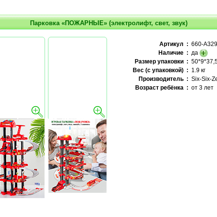
Парковка «ПОЖАРНЫЕ» (электролифт, свет, звук)
Артикул :
660-A32
Наличие :
да
Размер упаковки :
50*9*37,5
Вес (с упаковкой) :
1.9 кг
Производитель :
Six-Six-Z
Возраст ребёнка :
от 3 лет