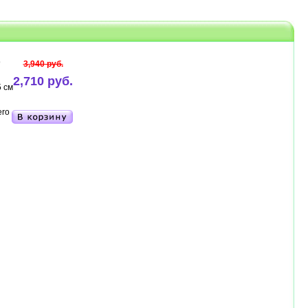
9
3,940 руб.
2,710 руб.
 см
ero