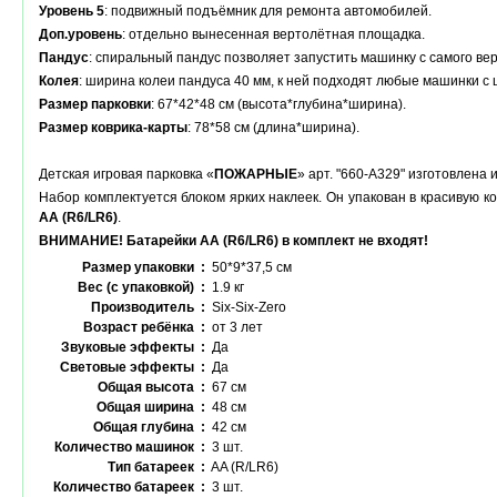
Уровень 5
: подвижный подъёмник для ремонта автомобилей.
Доп.уровень
: отдельно вынесенная вертолётная площадка.
Пандус
: спиральный пандус позволяет запустить машинку с самого верх
Колея
: ширина колеи пандуса 40 мм, к ней подходят любые машинки с 
Размер парковки
: 67*42*48 см (высота*глубина*ширина).
Размер коврика-карты
: 78*58 см (длина*ширина).
Детская игровая парковка «
ПОЖАРНЫЕ
» арт. "660-A329" изготовлен
Набор комплектуется блоком ярких наклеек. Он упакован в красивую к
AA (R6/LR6)
.
ВНИМАНИЕ! Батарейки АА (R6/LR6) в комплект не входят!
Размер упаковки :
50*9*37,5 см
Вес (с упаковкой) :
1.9 кг
Производитель :
Six-Six-Zero
Возраст ребёнка :
от 3 лет
Звуковые эффекты :
Да
Световые эффекты :
Да
Общая высота :
67 см
Общая ширина :
48 см
Общая глубина :
42 см
Количество машинок :
3 шт.
Тип батареек :
AA (R/LR6)
Количество батареек :
3 шт.