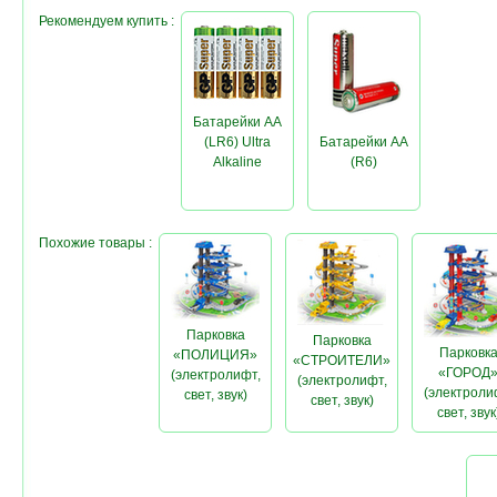
Рекомендуем купить :
Батарейки AA
(LR6) Ultra
Батарейки AA
Alkaline
(R6)
Похожие товары :
Парковка
Парковка
Парковк
«ПОЛИЦИЯ»
«СТРОИТЕЛИ»
«ГОРОД
(электролифт,
(электролифт,
(электроли
свет, звук)
свет, звук)
свет, звук