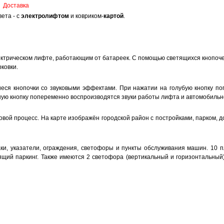
Доставка
вета - с
электролифтом
и ковриком-
картой
.
ктрическом лифте, работающим от батареек. С помощью светящихся кнопочек 
ковки.
ся кнопочки со звуковыми эффектами. При нажатии на голубую кнопку поп
ную кнопку попеременно воспроизводятся звуки работы лифта и автомобильно
вой процесс. На карте изображён городской район с постройками, парком, до
аки, указатели, ограждения, светофоры и пункты обслуживания машин. 10
ящий паркинг. Также имеются 2 светофора (вертикальный и горизонтальный