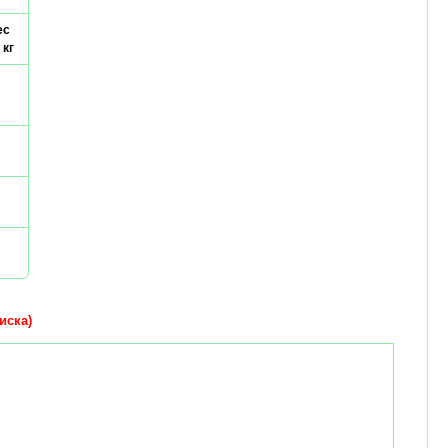
ес
 кг
иска)