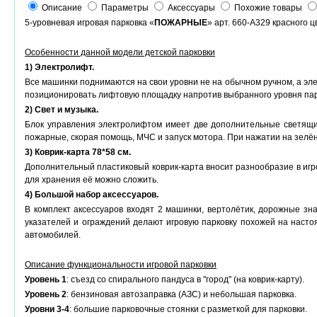
Описание
Параметры
Аксессуары
Похожие товары
5-уровневая игровая парковка «
ПОЖАРНЫЕ
» арт. 660-A329 красного ц
Особенности данной модели детской парковки
1) Электролифт.
Все машинки поднимаются на свои уровни не на обычном ручном, а эле
позиционировать лифтовую площадку напротив выбранного уровня пар
2) Свет и музыка.
Блок управления электролифтом имеет две дополнительные светящие
пожарные, скорая помощь, МЧС и запуск мотора. При нажатии на зелё
3) Коврик-карта 78*58 см.
Дополнительный пластиковый коврик-карта вносит разнообразие в игро
для хранения её можно сложить.
4) Большой набор аксессуаров.
В комплект аксессуаров входят 2 машинки, вертолётик, дорожные зн
указателей и ограждений делают игровую парковку похожей на насто
автомобилей.
Описание функциональности игровой парковки
Уровень 1
: съезд со спирального пандуса в "город" (на коврик-карту).
Уровень 2
: бензиновая автозаправка (АЗС) и небольшая парковка.
Уровни 3-4
: большие парковочные стоянки с разметкой для парковки.