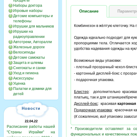
продукты
Наборы доктора
Игровые наборы
Описание
Парамет
Детские компьютеры и
телефоны
Комбинезон в жёлтую клеточку. На 
Игрушки для мальчиков
Игрушки на
радиоуправлении
Одежда идеально подходит для кук
Автотреки, Авторалли
пропорциями тела. Отличается хо
Железные дороги
удобства надевания одежды на кук
Велосипеды
Детские самокаты
Возможные виды упаковки:
Защита и шлемы
- плотный прозрачный чехол-блисте
Снегокаты и санки
Уход и гигиена
- картонный дисплей-бокс с прозра
Аксессуары
- подарочная упаковка.
Уценка
Палатки и домики для
Блистер
: дополнительно красив
детей
платьиц, так и для штанишек/брюче
Дисплей-бокс
: красивая
картонная
Новости
Подарочная упаковка
: красочная к
(
К сожалению, вид упаковки завис
22.04.22
Расписание работы нашей
* Производители оставляют за с
"Страны Играйки" на
функциональных и качественных пок