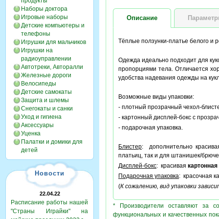
продукты
Наборы доктора
Игровые наборы
Описание
Парамет
Детские компьютеры и
телефоны
Тёплые ползунки-платье белого и 
Игрушки для мальчиков
Игрушки на
радиоуправлении
Одежда идеально подходит для кук
Автотреки, Авторалли
пропорциями тела. Отличается хо
Железные дороги
удобства надевания одежды на кук
Велосипеды
Детские самокаты
Возможные виды упаковки:
Защита и шлемы
- плотный прозрачный чехол-блисте
Снегокаты и санки
Уход и гигиена
- картонный дисплей-бокс с прозра
Аксессуары
- подарочная упаковка.
Уценка
Палатки и домики для
Блистер
: дополнительно красив
детей
платьиц, так и для штанишек/брюче
Дисплей-бокс
: красивая
картонная
Новости
Подарочная упаковка
: красочная к
(
К сожалению, вид упаковки завис
22.04.22
Расписание работы нашей
* Производители оставляют за с
"Страны Играйки" на
функциональных и качественных пок