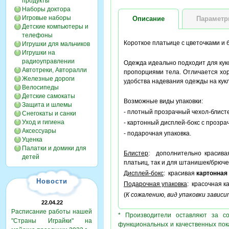
продукты
Наборы доктора
Игровые наборы
Описание
Парамет
Детские компьютеры и
телефоны
Короткое платьице с цветочками и 
Игрушки для мальчиков
Игрушки на
радиоуправлении
Одежда идеально подходит для кук
Автотреки, Авторалли
пропорциями тела. Отличается хо
Железные дороги
удобства надевания одежды на кук
Велосипеды
Детские самокаты
Возможные виды упаковки:
Защита и шлемы
- плотный прозрачный чехол-блисте
Снегокаты и санки
Уход и гигиена
- картонный дисплей-бокс с прозра
Аксессуары
- подарочная упаковка.
Уценка
Палатки и домики для
Блистер
: дополнительно красив
детей
платьиц, так и для штанишек/брюче
Дисплей-бокс
: красивая
картонная
Новости
Подарочная упаковка
: красочная к
(
К сожалению, вид упаковки завис
22.04.22
Расписание работы нашей
* Производители оставляют за с
"Страны Играйки" на
функциональных и качественных пок