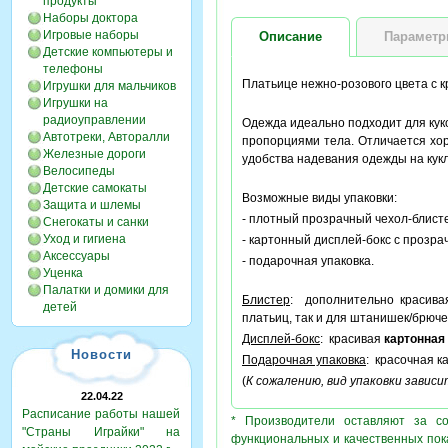
продукты
Наборы доктора
Игровые наборы
Описание
Парамет
Детские компьютеры и
телефоны
Платьице нежно-розового цвета с 
Игрушки для мальчиков
Игрушки на
радиоуправлении
Одежда идеально подходит для кук
Автотреки, Авторалли
пропорциями тела. Отличается хо
Железные дороги
удобства надевания одежды на кук
Велосипеды
Детские самокаты
Возможные виды упаковки:
Защита и шлемы
- плотный прозрачный чехол-блисте
Снегокаты и санки
Уход и гигиена
- картонный дисплей-бокс с прозра
Аксессуары
- подарочная упаковка.
Уценка
Палатки и домики для
Блистер
: дополнительно красив
детей
платьиц, так и для штанишек/брюче
Дисплей-бокс
: красивая
картонная
Новости
Подарочная упаковка
: красочная к
(
К сожалению, вид упаковки завис
22.04.22
Расписание работы нашей
* Производители оставляют за с
"Страны Играйки" на
функциональных и качественных пок