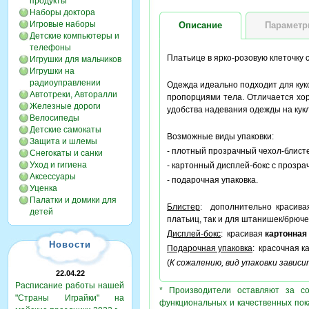
продукты
Наборы доктора
Игровые наборы
Описание
Парамет
Детские компьютеры и
телефоны
Платьице в ярко-розовую клеточку 
Игрушки для мальчиков
Игрушки на
радиоуправлении
Одежда идеально подходит для кук
Автотреки, Авторалли
пропорциями тела. Отличается хо
Железные дороги
удобства надевания одежды на кук
Велосипеды
Детские самокаты
Возможные виды упаковки:
Защита и шлемы
- плотный прозрачный чехол-блисте
Снегокаты и санки
Уход и гигиена
- картонный дисплей-бокс с прозра
Аксессуары
- подарочная упаковка.
Уценка
Палатки и домики для
Блистер
: дополнительно красив
детей
платьиц, так и для штанишек/брюче
Дисплей-бокс
: красивая
картонная
Новости
Подарочная упаковка
: красочная к
(
К сожалению, вид упаковки завис
22.04.22
Расписание работы нашей
* Производители оставляют за с
"Страны Играйки" на
функциональных и качественных пок