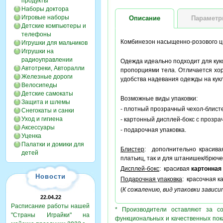
продукты
Наборы доктора
Игровые наборы
Описание
Парамет
Детские компьютеры и
телефоны
Комбинезон насыщенно-розового цве
Игрушки для мальчиков
Игрушки на
радиоуправлении
Одежда идеально подходит для кук
Автотреки, Авторалли
пропорциями тела. Отличается хо
Железные дороги
удобства надевания одежды на кук
Велосипеды
Детские самокаты
Возможные виды упаковки:
Защита и шлемы
- плотный прозрачный чехол-блисте
Снегокаты и санки
Уход и гигиена
- картонный дисплей-бокс с прозра
Аксессуары
- подарочная упаковка.
Уценка
Палатки и домики для
Блистер
: дополнительно красив
детей
платьиц, так и для штанишек/брюче
Дисплей-бокс
: красивая
картонная
Новости
Подарочная упаковка
: красочная к
(
К сожалению, вид упаковки завис
22.04.22
Расписание работы нашей
* Производители оставляют за с
"Страны Играйки" на
функциональных и качественных пок