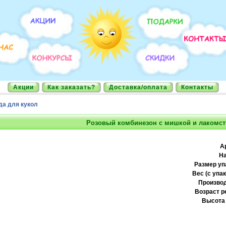
Акции
Как заказать?
Доставка/оплата
Контакты
а для кукол
Розовый комбинезон с мишкой и лакомс
А
На
Размер уп
Вес (с упак
Производ
Возраст р
Высота 