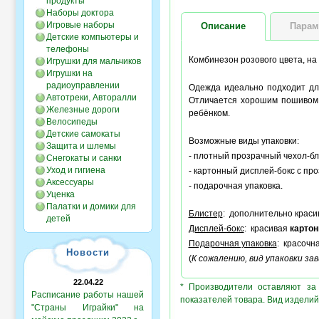
продукты
Наборы доктора
Игровые наборы
Описание
Парам
Детские компьютеры и
телефоны
Комбинезон розового цвета, на
Игрушки для мальчиков
Игрушки на
радиоуправлении
Одежда идеально подходит дл
Автотреки, Авторалли
Отличается хорошим пошивом,
Железные дороги
ребёнком.
Велосипеды
Детские самокаты
Возможные виды упаковки:
Защита и шлемы
- плотный прозрачный чехол-бли
Снегокаты и санки
Уход и гигиена
- картонный дисплей-бокс с пр
Аксессуары
- подарочная упаковка.
Уценка
Палатки и домики для
Блистер
: дополнительно крас
детей
Дисплей-бокс
: красивая
картон
Подарочная упаковка
: красочн
Новости
(
К сожалению, вид упаковки з
22.04.22
* Производители оставляют за
Расписание работы нашей
показателей товара. Вид изделий
"Страны Играйки" на