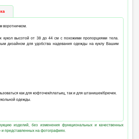
ка
м воротничком.
их кукол высотой от 38 до 44 см с похожими пропорциями тела.
ным дизайном для удобства надевания одежды на куклу Вашим
ьзоваться как для кофточек/платьиц, так и для штанишек/брючек.
укольной одежды.
рукцию изделий, без изменения функциональных и качественных
е и представленных на фотографиях.