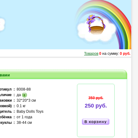
Товаров
0
на сумму:
0 руб.
твами
ртикул :
8008-88
личие :
да
350 руб.
аковки :
32*20*3 см
250 руб.
овкой) :
0.1 кг
итель :
Baby Dolls Toys
ебёнка :
от 1 года
куклы :
38-44 см