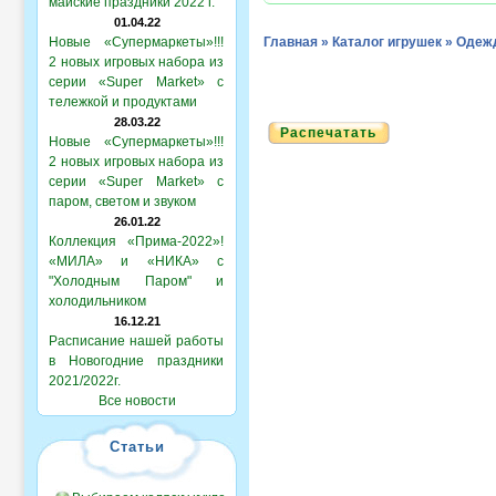
майские праздники 2022 г.
01.04.22
Новые «Супермаркеты»!!!
Главная
»
Каталог игрушек
»
Одежд
2 новых игровых набора из
серии «Super Market» с
тележкой и продуктами
28.03.22
Распечатать
Новые «Супермаркеты»!!!
2 новых игровых набора из
серии «Super Market» с
паром, светом и звуком
26.01.22
Коллекция «Прима-2022»!
«МИЛА» и «НИКА» с
"Холодным Паром" и
холодильником
16.12.21
Расписание нашей работы
в Новогодние праздники
2021/2022г.
Все новости
Статьи