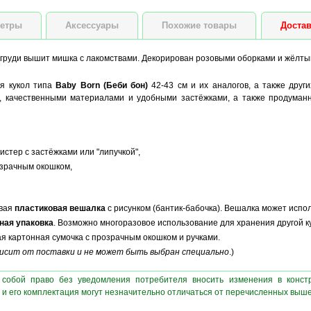
етры
Аксессуары
Похожие товары
Достав
 груди вышит мишка с лакомствами. Декорирован розовыми оборками и жёлты
я кукол типа
Baby Born (Беби бон)
42-43 см и их аналогов, а также друг
 качественными материалами и удобными застёжками, а также продуман
стер с застёжками или "липучкой",
озрачным окошком,
ивая
пластиковая вешалка
с рисунком (бантик-бабочка). Вешалка может испол
ная упаковка
. Возможно многоразовое использование для хранения другой к
ая картонная сумочка с прозрачным окошком и ручками.
ависит от поставки и не может быть выбран специально
.)
 собой право без уведомления потребителя вносить изменения в конст
 и его комплектация могут незначительно отличаться от перечисленных выш