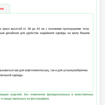
ка
их кукол высотой от 38 до 44 см с похожими пропорциями тела.
ным дизайном для удобства надевания одежды на куклу Вашим
ьзоваться как для кофточек/платьиц, так и для штанишек/брючек.
укольной одежды.
рукцию изделий, без изменения функциональных и качественных
е и представленных на фотографиях.