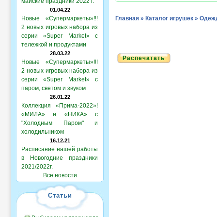
майские праздники 2022 г.
01.04.22
Новые «Супермаркеты»!!!
Главная
»
Каталог игрушек
»
Одежд
2 новых игровых набора из
серии «Super Market» с
тележкой и продуктами
28.03.22
Распечатать
Новые «Супермаркеты»!!!
2 новых игровых набора из
серии «Super Market» с
паром, светом и звуком
26.01.22
Коллекция «Прима-2022»!
«МИЛА» и «НИКА» с
"Холодным Паром" и
холодильником
16.12.21
Расписание нашей работы
в Новогодние праздники
2021/2022г.
Все новости
Статьи