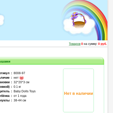
Товаров
0
на сумму:
0 руб.
лышами
ртикул :
8008-97
личие :
нет
аковки :
32*20*3 см
овкой) :
0.1 кг
итель :
Baby Dolls Toys
Нет в наличии
ебёнка :
от 1 года
куклы :
38-44 см