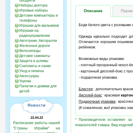
продукты
Наборы доктора
Игровые наборы
Описание
Парам
Детские компьютеры и
телефоны
Боди белого цвета с розовыми 
Игрушки для мальчиков
Игрушки на
радиоуправлении
Одежда идеально подходит дл
Автотреки, Авторалли
Отличается хорошим пошивом,
Железные дороги
ребёнком.
Велосипеды
Детские самокаты
Возможные виды упаковки:
Защита и шлемы
- плотный прозрачный чехол-бли
Снегокаты и санки
Уход и гигиена
- картонный дисплей-бокс с пр
Аксессуары
- подарочная упаковка.
Уценка
Палатки и домики для
Блистер
: дополнительно крас
детей
Дисплей-бокс
: красивая
картон
Подарочная упаковка
: красочн
Новости
(
К сожалению, вид упаковки з
22.04.22
* Производители оставляют за
Расписание работы нашей
показателей товара. Вид изделий
"Страны Играйки" на