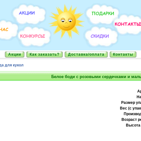
Акции
Как заказать?
Доставка/оплата
Контакты
а для кукол
Белое боди с розовыми сердечками и ма
А
На
Размер уп
Вес (с упак
Производ
Возраст р
Высота 