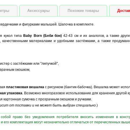
етры
Аксессуары
Похожие товары
Достав
сердечками и фигурками малышей. Шапочка в комплекте.
я кукол типа
Baby Born (Беби бон)
42-43 см и их аналогов, а также друг
 качественными материалами и удобными застёжками, а также продуман
стер с застёжками или "липучкой",
озрачным окошком,
ивая
пластиковая вешалка
с рисунком (бантик-бабочка). Вешалка может испол
ная упаковка
. Возможно многоразовое использование для хранения другой к
ая картонная сумочка с прозрачным окошком и ручками.
ависит от поставки и не может быть выбран специально
.)
 собой право без уведомления потребителя вносить изменения в конст
 и его комплектация могут незначительно отличаться от перечисленных выш