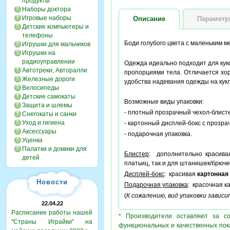
продукты
Наборы доктора
Игровые наборы
Описание
Парамет
Детские компьютеры и
телефоны
Боди голубого цвета с маленьким м
Игрушки для мальчиков
Игрушки на
радиоуправлении
Одежда идеально подходит для кук
Автотреки, Авторалли
пропорциями тела. Отличается хо
Железные дороги
удобства надевания одежды на кук
Велосипеды
Детские самокаты
Возможные виды упаковки:
Защита и шлемы
- плотный прозрачный чехол-блисте
Снегокаты и санки
Уход и гигиена
- картонный дисплей-бокс с прозра
Аксессуары
- подарочная упаковка.
Уценка
Палатки и домики для
Блистер
: дополнительно красив
детей
платьиц, так и для штанишек/брюче
Дисплей-бокс
: красивая
картонная
Новости
Подарочная упаковка
: красочная к
(
К сожалению, вид упаковки завис
22.04.22
Расписание работы нашей
* Производители оставляют за с
"Страны Играйки" на
функциональных и качественных пок