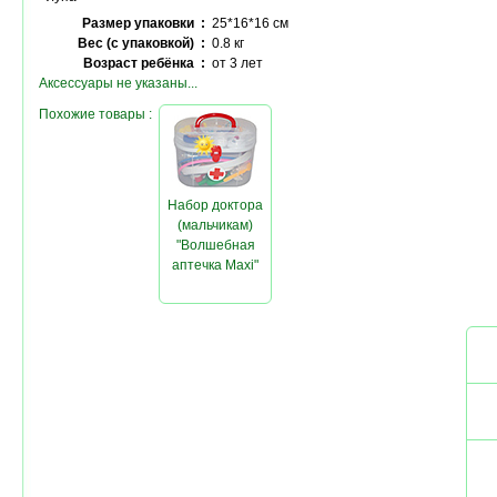
Размер упаковки :
25*16*16 см
Вес (с упаковкой) :
0.8 кг
Возраст ребёнка :
от 3 лет
Аксессуары не указаны...
Похожие товары :
Набор доктора
(мальчикам)
"Волшебная
аптечка Maxi"