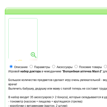
Описание
Параметры
Аксессуары
Похожие товары
Игровой
набор доктора
в чемоданчике "
Волшебная аптечка Maxi-2
" дл
Большое количество предметов сделает игру очень увлекательной - вед
врача!
Вылечить бабушку, дедушку или маму с папой теперь не составит труда
В набор входит 35 аксессуаров (+ 2 бонуса), которые складываются в у
- тонометр (насосик + пищалка + крутящаяся стрелка)
- коробочки с витаминами (картон, 2 штуки)