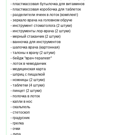
- пластмассовая бутылочка для витаминов
- пластмассовая коробочка для таблеток
- разделители ячеек в лоток (комплект)
- зеркало врача на головном обруче
- инструмент стоматолога (2 штуки)
- инструменты лор-врача (2 штуки)
- мерный стаканчик (2 штуки)
- ванночка для инструментов
- шапочка врача (картонная)
- талоны к врачу (2 штуки)
- бейдж "врач-терапевт"
- лоток в чемоданчик
- медицинская карта
- шприц с пищалкой
- ножницы (2 штуки)
- таблетки (4 штуки)
- пинцет (2 штуки)
- полочка в лоток
- капли в нос
- скальпель
- стетоскоп
- градусник
- грелка
- очки
- лупа