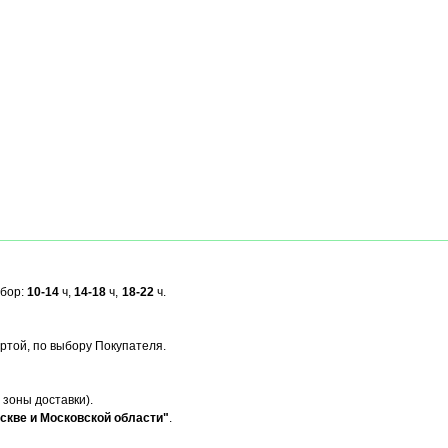
ыбор:
10-14
ч,
14-18
ч,
18-22
ч.
ртой, по выбору Покупателя.
 зоны доставки).
скве и Московской области"
.