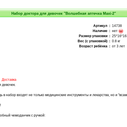
Набор доктора для девочек "Волшебная аптечка Maxi-2"
Артикул :
14738
Наличие :
нет
Размер упаковки :
25*16*16
Вес (с упаковкой) :
0.8 кг
Возраст ребёнка :
от 3 лет
Доставка
я девочек.
ь в набор входят не только медицинские инструменты и лекарства, но и "вса
!
добный чемоданчик с ручкой: