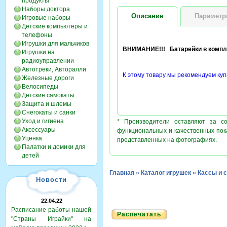
продукты
Наборы доктора
Описание
Парамет
Игровые наборы
Детские компьютеры и
телефоны
Игрушки для мальчиков
ВНИМАНИЕ!!! Батарейки в компле
Игрушки на
радиоуправлении
Автотреки, Авторалли
К этому товару мы рекомендуем куп
Железные дороги
Велосипеды
Детские самокаты
Защита и шлемы
Снегокаты и санки
Уход и гигиена
* Производители оставляют за с
Аксессуары
функциональных и качественных пок
Уценка
представленных на фотографиях.
Палатки и домики для
детей
Главная
»
Каталог игрушек
»
Кассы и 
Новости
22.04.22
Расписание работы нашей
Распечатать
"Страны Играйки" на