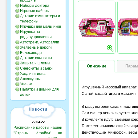
продукты
Наборы доктора
Игровые наборы
Детские компьютеры и
телефоны
Игрушки для мальчиков
Игрушки на
радиоуправлении
Автотреки, Авторалли
Железные дороги
Велосипеды
Детские самокаты
Защита и шлемы
Описание
Парам
Снегокаты и санки
Уход и гигиена
Аксессуары
Уценка
Игрушечный кассовый аппарат с
Палатки и домики для
С этой кассой
игра в магазин
т
детей
В кассу встроен самый
настоя
Новости
Сам сканер активизируется кн
В комплекте идут: съемная корз
22.04.22
Также есть выдвигающийся ящик
Расписание работы нашей
Действующие микрофон, весы и
"Страны Играйки" на