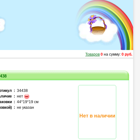
Товаров
0
на сумму:
0 руб.
438
ртикул :
34438
личие :
нет
аковки :
44*19*19 см
овкой) :
не указан
Нет в наличии