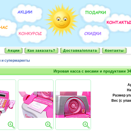
Акции
Как заказать?
Доставка/оплата
Контакты
 и супермаркеты
Игровая касса с весами и продуктами 34
А
На
Размер уп
Вес (с упак