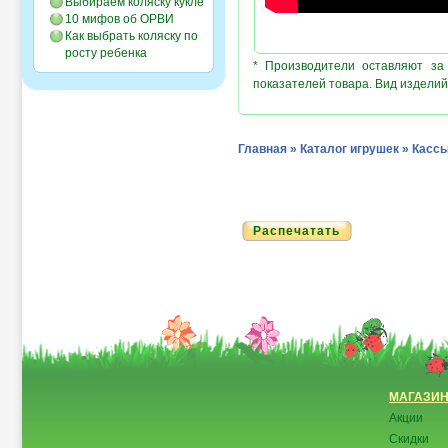
Выбираем коляску кукле
10 мифов об ОРВИ
Как выбрать коляску по
росту ребенка
* Производители оставляют за
показателей товара. Вид изделий
Главная
»
Каталог игрушек
»
Кассы
Распечатать
МАГАЗИ
Акции
Скидки