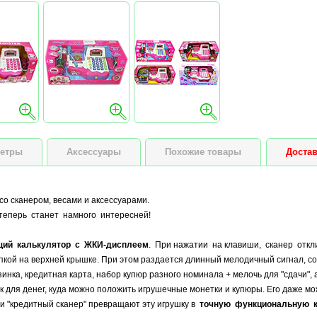
етры
Аксессуары
Похожие товары
Достав
о сканером, весами и аксессуарами.
еперь станет намного интересней!
щий калькулятор с ЖКИ-дисплеем
. При нажатии на клавиши, сканер откл
опкой на верхней крышке. При этом раздается длинный мелодичный сигнал,
инка, кредитная карта, набор купюр разного номинала + мелочь для "сдачи", 
 для денег, куда можно положить игрушечные монетки и купюры. Его даже м
 "кредитный сканер" превращают эту игрушку в
точную функциональную 