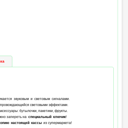
ка
икается звуковым и световым сигналами.
 сопровождающийся световыми эффектами.
аксессуары: бутылочки, пакетики, фрукты.
ожно запереть на
специальный ключик
!
копию настоящей кассы
из супермаркета!