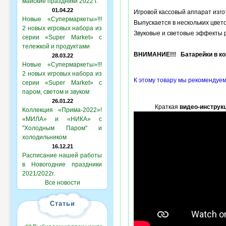
майские праздники 2022 г.
01.04.22
Игровой кассовый аппарат изгот
Новые «Супермаркеты»!!!
Выпускается в нескольких цвет
2 новых игровых набора из
Звуковые и световые эффекты 
серии «Super Market» с
тележкой и продуктами
ВНИМАНИЕ!!! Батарейки в ком
28.03.22
Новые «Супермаркеты»!!!
2 новых игровых набора из
К этому товару мы рекомендуем
серии «Super Market» с
паром, светом и звуком
26.01.22
Краткая
видео-инструк
Коллекция «Прима-2022»!
«МИЛА» и «НИКА» с
"Холодным Паром" и
холодильником
16.12.21
Расписание нашей работы
в Новогодние праздники
2021/2022г.
Все новости
Статьи