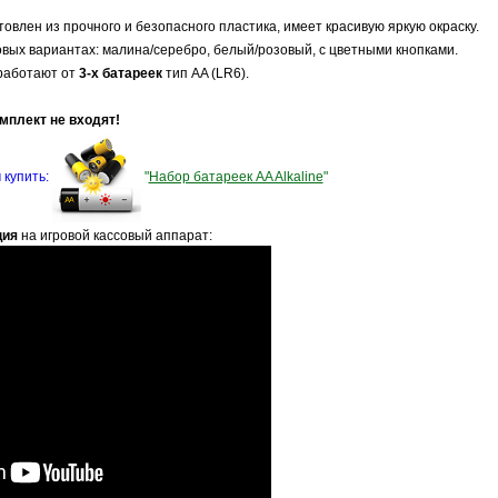
овлен из прочного и безопасного пластика, имеет красивую яркую окраску.
овых вариантах: малина/серебро, белый/розовый, с цветными кнопками.
работают от
3-х батареек
тип AA (LR6).
плект не входят!
 купить:
"
Набор батареек AA Alkaline
"
ция
на игровой кассовый аппарат: