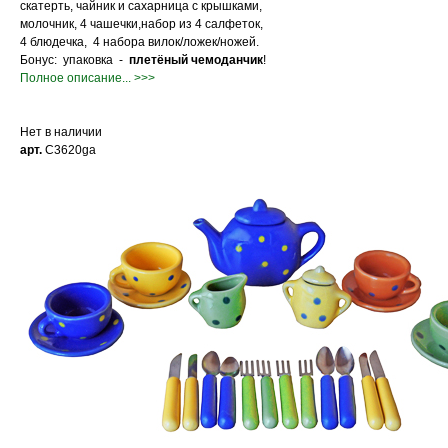
скатерть, чайник и сахарница с крышками,
молочник, 4 чашечки,набор из 4 салфеток,
4 блюдечка, 4 набора вилок/ложек/ножей.
Бонус: упаковка -
плетёный чемоданчик
!
Полное описание... >>>
Нет в наличии
арт.
С3620ga