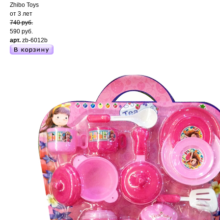
Zhibo Toys
от 3 лет
740 руб.
590 руб.
арт.
zb-6012b