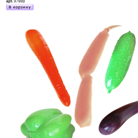
арт.
9798B