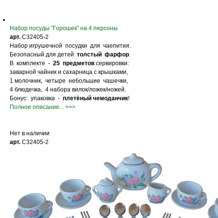
Набор посуды "Горошек" на 4 персоны
арт.
С32405-2
Набор игрушечной посудки для чаепития.
Безопасный для детей
толстый фарфор
.
В комплекте -
25 предметов
сервировки:
заварной чайник и сахарница с крышками,
1 молочник, четыре небольшие чашечки,
4 блюдечка, 4 набора вилок/ложек/ножей.
Бонус: упаковка -
плетёный чемоданчик
!
Полное описание... >>>
Нет в наличии
арт.
С32405-2