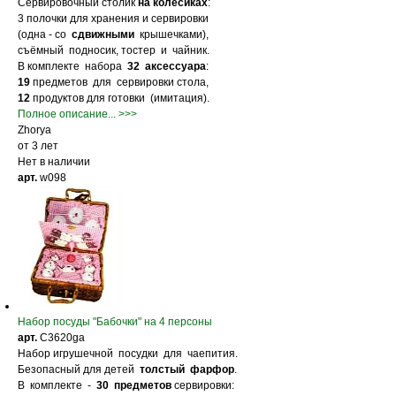
Сервировочный столик
на колёсиках
:
3 полочки для хранения и сервировки
(одна - со
сдвижными
крышечками),
съёмный подносик, тостер и чайник.
В комплекте набора
32 аксессуара
:
19
предметов для сервировки стола,
12
продуктов для готовки (имитация).
Полное описание... >>>
Zhorya
от 3 лет
Нет в наличии
арт.
w098
Набор посуды "Бабочки" на 4 персоны
арт.
С3620ga
Набор игрушечной посудки для чаепития.
Безопасный для детей
толстый фарфор
.
В комплекте -
30 предметов
сервировки: