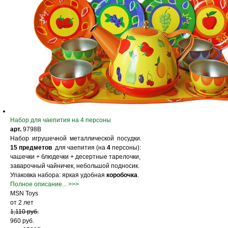
Набор для чаепития на 4 персоны
арт.
9798B
Набор игрушечной металлической посудки.
15 предметов
для чаепития (на
4
персоны):
чашечки + блюдечки + десертные тарелочки,
заварочный чайничек, небольшой подносик.
Упаковка набора: яркая удобная
коробочка
.
Полное описание... >>>
MSN Toys
от 2 лет
1,110 руб.
960 руб.