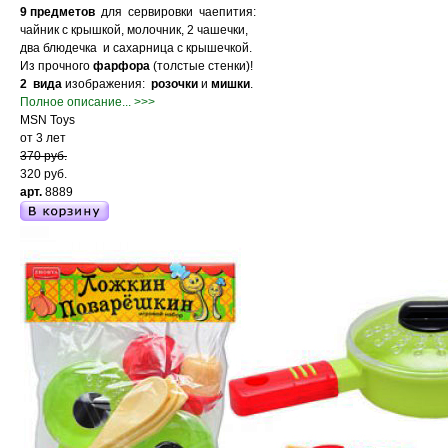
9 предметов
для сервировки чаепития:
чайник с крышкой, молочник, 2 чашечки,
два блюдечка и сахарница с крышечкой.
Из прочного
фарфора
(толстые стенки)!
2 вида
изображения:
розочки
и
мишки
.
Полное описание... >>>
MSN Toys
от 3 лет
370 руб.
320 руб.
арт.
8889