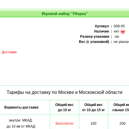
Игровой набор "Уборка"
Артикул :
008-65
Наличие :
нет
Размер упаковки :
см
Вес (с упаковкой) :
не указа
Доставка
Тарифы на доставку по Москве и Московской области
Общий вес
Общий вес
Общий в
Варианты доставки
до 10 кг
от 10 до 15 кг
свыше 15
внутри МКАД,
Бесплатно
100
200
до 10 км от МКАД