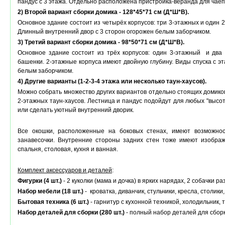
пандус с 3 этажа. Отдельно расположена пристройка-веранда для чаеп
2) Второй вариант сборки домика - 128*45
*71
см (Д*Ш*В).
Основное здание состоит из четырёх корпусов: три 3-этажных и один 2
Длинный внутренний двор с 3 сторон огорожен белым заборчиком.
3) Третий вариант сборки домика - 98*50
*71
см (Д*Ш*В).
Основное здание состоит из трёх корпусов: один 3-этажный и два 
башенки. 2-этажные корпуса имеют двойную глубину. Виды спуска с эт
белым заборчиком.
4) Другие варианты (1-2-3-4 этажа или несколько таун-хаусов)
.
Можно собрать множество других вариантов отдельно стоящих домиков 
2-этажных таун-хаусов. Лестница и пандус подойдут для любых "высот
или сделать уютный внутренний дворик.
Все окошки, расположенные на боковых стенах, имеют возможнос
занавесочки. Внутренние стороны задних стен тоже имеют изображе
спальня, столовая, кухня и ванная.
Комплект аксессуаров и деталей
:
Фигурки (4 шт.)
- 2 куколки (мама и дочка) в ярких нарядах, 2 собачки ра
Набор мебели (18 шт.)
- кроватка, диванчик, стульчики, кресла, столики
Бытовая техника (6 шт.)
- гарнитур с кухонной техникой, холодильник, 
Набор деталей для сборки (280 шт.)
- полный набор деталей для сборк