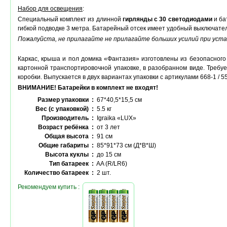
Набор для освещения
:
Специальный комплект из длинной
гирлянды с 30 светодиодами
и ба
гибкой подводке 3 метра. Батарейный отсек имеет удобный выключате
Пожалуйста, не прилагайте не прилагайте больших усилий при уста
Каркас, крыша и пол домика «Фантазия» изготовлены из безопасного 
картонной транспортировочной упаковке, в разобранном виде. Требуе
коробки. Выпускается в двух вариантах упаковки с артикулами 668-1 / 5
ВНИМАНИЕ! Батарейки в комплект не входят!
Размер упаковки :
67*40,5*15,5 см
Вес (с упаковкой) :
5.5 кг
Производитель :
Igraika «LUX»
Возраст ребёнка :
от 3 лет
Общая высота :
91 см
Общие габариты :
85*91*73 см (Д*В*Ш)
Высота куклы :
до 15 см
Тип батареек :
AA (R/LR6)
Количество батареек :
2 шт.
Рекомендуем купить :