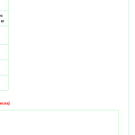
ес
 кг
иска)