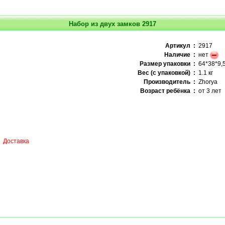
Набор из двух замков 2917
Артикул :
2917
Наличие :
нет
Размер упаковки :
64*38*9,5
Вес (с упаковкой) :
1.1 кг
Производитель :
Zhorya
Возраст ребёнка :
от 3 лет
Доставка