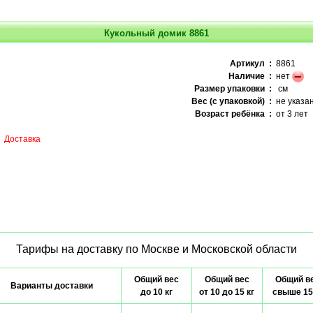
Кукольный домик 8861
Артикул :
8861
Наличие :
нет
Размер упаковки :
см
Вес (с упаковкой) :
не указа
Возраст ребёнка :
от 3 лет
Доставка
Тарифы на доставку по Москве и Московской области
Общий вес
Общий вес
Общий в
Варианты доставки
до 10 кг
от 10 до 15 кг
свыше 15