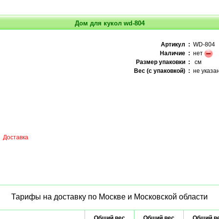
Дом для кукол wd-804
Артикул :
WD-804
Наличие :
нет
Размер упаковки :
см
Вес (с упаковкой) :
не указа
Доставка
Тарифы на доставку по Москве и Московской области
Общий вес
Общий вес
Общий в