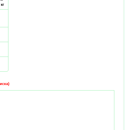
 кг
иска)