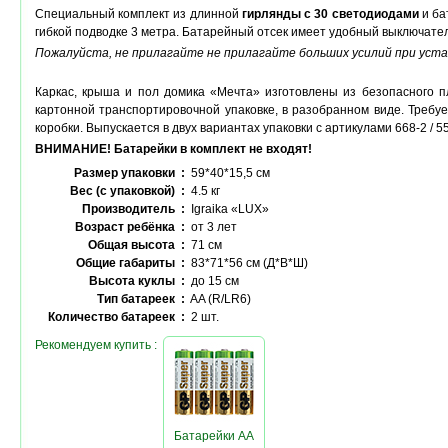
Специальный комплект из длинной
гирлянды с 30 светодиодами
и ба
гибкой подводке 3 метра. Батарейный отсек имеет удобный выключате
Пожалуйста, не прилагайте не прилагайте больших усилий при уста
Каркас, крыша и пол домика «Мечта» изготовлены из безопасного пл
картонной транспортировочной упаковке, в разобранном виде. Требуе
коробки. Выпускается в двух вариантах упаковки с артикулами 668-2 / 5
ВНИМАНИЕ! Батарейки в комплект не входят!
Размер упаковки :
59*40*15,5 см
Вес (с упаковкой) :
4.5 кг
Производитель :
Igraika «LUX»
Возраст ребёнка :
от 3 лет
Общая высота :
71 см
Общие габариты :
83*71*56 см (Д*В*Ш)
Высота куклы :
до 15 см
Тип батареек :
AA (R/LR6)
Количество батареек :
2 шт.
Рекомендуем купить :
Батарейки AA