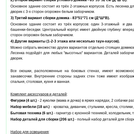
2) Второй вариант сборки углового домика - 83*53
*52
см (Д*Ш*В).
Основное здание состоит из трёх 2-этажных корпусов. Есть лесенка дл
дворик с 3-х сторон огорожен белым заборчиком.
3) Третий вариант сборки домика - 83*51
*71
см (Д*Ш*В).
Основное здание состоит из трёх корпусов: один 3-этажный и два 
башенки-беседки. Центральный корпус имеет двойную глубину: вперед
сторон огорожен белым заборчиком.
4) Другие варианты (1-2-3 этажа или несколько таун-хаусов)
.
Можно собрать множество других вариантов отдельно стоящих домиков н
Лесенка подойдёт для любых "высотных" вариантов. Деталей заборчик
дворик.
Все окошки, расположенные на боковых стенах, имеют возможнос
занавесочки. Внутренние стороны задних стен тоже имеют изображе
спальня, столовая, кухня и ванная.
Комплект аксессуаров и деталей
:
Фигурки (4 шт.)
- 2 куколки (мама и дочка) в ярких нарядах, 2 собачки ра
Набор мебели (18 шт.)
- кроватка, диванчик, стульчики, кресла, столики
Бытовая техника (6 шт.)
- гарнитур с кухонной техникой, холодильник, 
Набор деталей для сборки (206 шт.)
- полный набор деталей для сборк
Набор для освещения
: