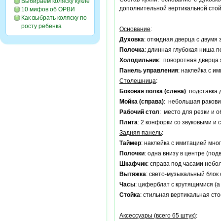
Выбираем коляску кукле
дополнительной вертикальной стой
10 мифов об ОРВИ
Как выбрать коляску по
росту ребенка
Основание
:
Духовка
: откидная дверца с двумя
Полочка
: длинная глубокая ниша 
Холодильник
: поворотная дверца 
Панель управления
: наклейка с и
Столешница
:
Боковая полка (слева)
: подставка
Мойка (справа)
: небольшая ракови
Рабочий стол
: место для резки и 
Плита
: 2 конфорки со звуковыми и
Задняя панель
:
Таймер
: наклейка с имитацией мно
Полочки
: одна внизу в центре (по
Шкафчик
: справа под часами небо
Вытяжка
: свето-музыкальный блок
Часы
: циферблат с крутящимися (
Стойка
: стильная вертикальная ст
Аксессуары (всего 65 штук)
: