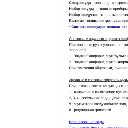
Спец.посуда
- сковорода, кастрюля
Набор посуды
- столовые приборы,
Набор продуктов
- конфеты и пече
Бытовая техника и отдельные пр
* Состав аксессуаров зависит от 
Световые и звуковые эффекты конф
При повороте ручек управления кон
"горения"):
1 - "поджиг" конфорки, звук "
булька
2 - "поджиг" конфорки, звук "
шкворч
При включении яйцеварки, начинает
Звуковые и световые эффекты музы
При нажатии соответствующих кноп
1 - включение и выключение музыка
2, 3, 4 - весёлые мелодии, демо-ре
5 - звук мотора воздухоочистителя,
6 - регулировка громкости.
Использование воды
: