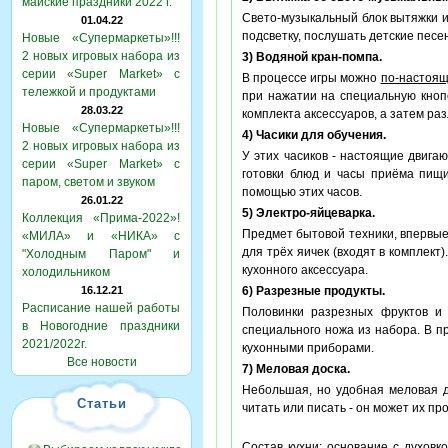
майские праздники 2022 г.
Свето-музыкальный блок вытяжки и
01.04.22
подсветку, послушать детские песе
Новые «Супермаркеты»!!!
2 новых игровых набора из
3) Водяной кран-помпа.
серии «Super Market» с
В процессе игры можно
по-настоя
тележкой и продуктами
при нажатии на специальную кнопо
28.03.22
комплекта аксессуаров, а затем раз
Новые «Супермаркеты»!!!
4) Часики для обучения.
2 новых игровых набора из
У этих часиков - настоящие двиг
серии «Super Market» с
готовки блюд и часы приёма пищ
паром, светом и звуком
помощью этих часов.
26.01.22
5) Электро-яйцеварка.
Коллекция «Прима-2022»!
Предмет бытовой техники, впервые
«МИЛА» и «НИКА» с
для трёх яичек (входят в комплек
"Холодным Паром" и
кухонного аксессуара.
холодильником
16.12.21
6) Разрезные продукты.
Расписание нашей работы
Половинки разрезных фруктов и 
в Новогодние праздники
специального ножа из набора. В п
2021/2022г.
кухонными приборами.
Все новости
7) Меловая доска.
Небольшая, но удобная меловая д
Статьи
читать или писать - он может их про
Состав кухни: основание с духовк