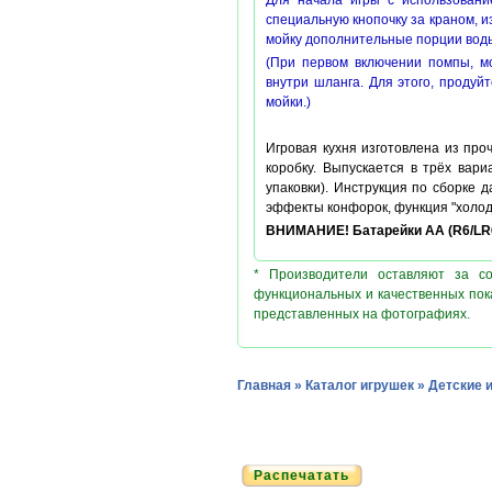
Для начала игры с использовани
специальную кнопочку за краном, из
мойку дополнительные порции вод
(При первом включении помпы, мо
внутри шланга. Для этого, продуй
мойки.)
Игровая кухня изготовлена из про
коробку. Выпускается в трёх вар
упаковки). Инструкция по сборке 
эффекты конфорок, функция "холод
ВНИМАНИЕ! Батарейки АА (R6
/LR
* Производители оставляют за с
функциональных и качественных пок
представленных на фотографиях.
Главная
»
Каталог игрушек
»
Детские 
Распечатать