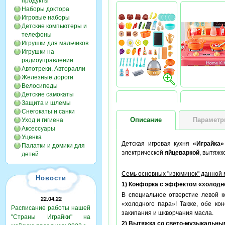
продукты
Наборы доктора
Игровые наборы
Детские компьютеры и
телефоны
Игрушки для мальчиков
Игрушки на
радиоуправлении
Автотреки, Авторалли
Железные дороги
Велосипеды
Детские самокаты
Защита и шлемы
Снегокаты и санки
Описание
Парамет
Уход и гигиена
Аксессуары
Уценка
Детская игровая кухня
«Играйка
Палатки и домики для
электрической
яйцеваркой
, вытяжк
детей
Семь основных "изюминок" данной 
Новости
1) Конфорка с эффектом «холодно
В специальное отверстие левой 
22.04.22
«холодного пара»! Также, обе ко
Расписание работы нашей
закипания и шкворчания масла.
"Страны Играйки" на
2) Вытяжка со свето-музыкальны