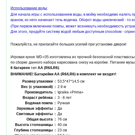
Использование воды
:
Для начала игры с использованием воды, в мойку необходимо налить п
краном, из него начинает течь водичка. Оборот воды циклический - то 
(При первом включении помпы, может возникнуть необходимость устран
Для этого, продуйте систему водой любым доступным способом - спринц
Пожалуйста, не прилагайте больших усилий при установке дверок!
Игровая кухня WD-r35 изготовлена из прочной безопасной пластмассы 
по сборке данного набора нарисована снизу на коробке. Питание музы
6 батареек
тип
AA (R6/LR6)
.
ВНИМАНИЕ! Батарейки АА (R6
/LR6
) в комплект не входят!
Размер упаковки :
53,5*47*14,5 см
Вес (с упаковкой) :
2.9 кг
Производитель :
Igraika «Prima»
Возраст ребёнка :
3 - 8 лет
Водяная помпа :
Ручная
Звуковые эффекты :
Да
Световые эффекты :
Да
Общая высота :
76 см
Высота столешницы :
40 см
Глубина столешницы :
23 см