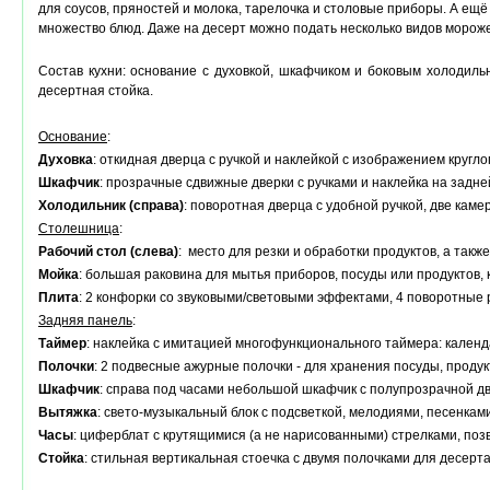
для соусов, пряностей и молока, тарелочка и столовые приборы. А ещ
множество блюд. Даже на десерт можно подать несколько видов мороже
Состав кухни: основание с духовкой, шкафчиком и боковым холодиль
десертная стойка.
Основание
:
Духовка
: откидная дверца с ручкой и наклейкой с изображением кругло
Шкафчик
: прозрачные сдвижные дверки с ручками и наклейка на задней
Холодильник (справа)
: поворотная дверца с удобной ручкой, две кам
Столешница
:
Рабочий стол (слева)
: место для резки и обработки продуктов, а такж
Мойка
: большая раковина для мытья приборов, посуды или продуктов,
Плита
: 2 конфорки со звуковыми/световыми эффектами, 4 поворотные 
Задняя панель
:
Таймер
: наклейка с имитацией многофункционального таймера: календ
Полочки
: 2 подвесные ажурные полочки - для хранения посуды, продук
Шкафчик
: справа под часами небольшой шкафчик с полупрозрачной дв
Вытяжка
: свето-музыкальный блок с подсветкой, мелодиями, песенкам
Часы
: циферблат с крутящимися (а не нарисованными) стрелками, по
Стойка
: стильная вертикальная стоечка с двумя полочками для десерта