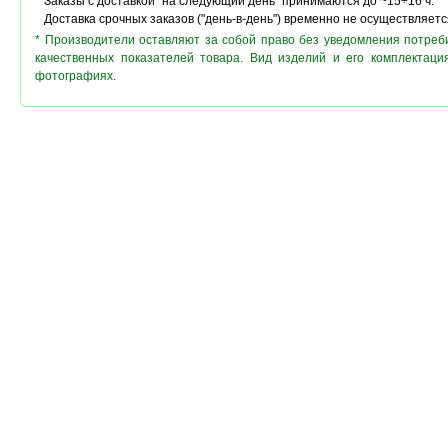
Заказы с доставкой "на следующий день" принимаются до ~15÷16 ч.
Доставка срочных заказов ("день-в-день") временно не осуществляетс
* Производители оставляют за собой право без уведомления потреб
качественных показателей товара. Вид изделий и его комплектац
фотографиях.