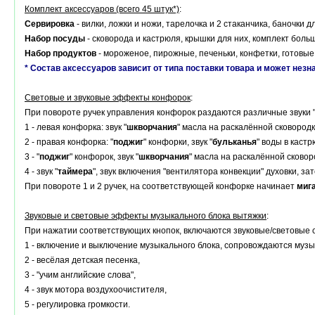
Комплект аксессуаров (всего 45 штук*)
:
Сервировка
- вилки, ложки и ножи, тарелочка и 2 стаканчика, баночки д
Набор посуды
- сковорода и кастрюля, крышки для них, комплект боль
Набор продуктов
- мороженое, пирожные, печеньки, конфетки, готовые 
* Состав аксессуаров зависит от типа поставки товара и может незн
Световые и звуковые эффекты конфорок
:
При повороте ручек управления конфорок раздаются различные звуки "
1 - левая конфорка: звук "
шкворчания
" масла на раскалённой сковород
2 - правая конфорка: "
поджиг
" конфорки, звук "
бульканья
" воды в кастрю
3 - "
поджиг
" конфорок, звук "
шкворчания
" масла на раскалённой сковор
4 - звук "
таймера
", звук включения "вентилятора конвекции" духовки, зат
При повороте 1 и 2 ручек, на соответствующей конфорке начинает
миг
Звуковые и световые эффекты музыкального блока вытяжки
:
При нажатии соответствующих кнопок, включаются звуковые/световые 
1 - включение и выключение музыкального блока, сопровождаются музы
2 - весёлая детская песенка,
3 - "учим английские слова",
4 - звук мотора воздухоочистителя,
5 - регулировка громкости.