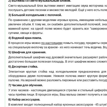
2) Вытяжка со свето-музыкальным блоком.
Свето-музыкальный блок вытяжки имеет имитацию звука моторчика на
послушать детские песенки и множество мелодий. Ещё у него есть поле
3) Большой холодильник с полочкой.
По сравнению с другими моделями игровых кухонь, имеющими небольши
увеличен объём. К тому же, он снабжён дополнительной полочкой, зн
маминой кухне: на одной полке можно будет хранить все "замороженн
супчики, овощи и фрукты.
4) Водяной кран-помпа.
В процессе игры можно
по-настоящему
помыть посудку, предметы серви
на специальную кнопочку за краном - из него начинает течь водичка. Во
5) Шкафчик для хранения.
Дополнительный шкафчик над духовкой значительно расширяет рабоче
достаточно большая полезная площадь. В этот шкафчик можно сложить 
6) Десертная стойка.
Элегантная круглая стойка над холодильником предназначена дл
оборудована двумя полочками. Нижняя полочка имеет круглую форм
палочке. На верхней можно разложить пирожные или расставить посуду
7) Часики для обучения.
У этих часиков - настоящие двигающиеся стрелки и стильный цифербл
часы приёма пищи. В процессе игры, Ваш малыш сможет получить и з
8) Набор аксессуаров.
В комплект входит полноценный набор кухонных аксессуаров - 45 штук!