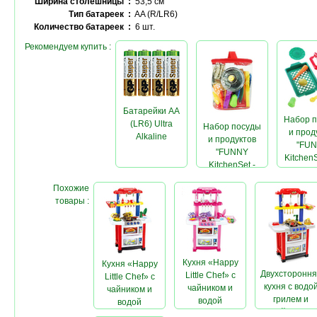
Ширина столешницы :
53,5 см
Тип батареек :
AA (R/LR6)
Количество батареек :
6 шт.
Рекомендуем купить :
Батарейки AA
Набор 
(LR6) Ultra
Набор посуды
и прод
Alkaline
и продуктов
"FU
"FUNNY
KitchenS
KitchenSet -
12b"
Похожие
товары :
Кухня «Happy
Кухня «Happy
Двухстороння
Little Chef» с
Little Chef» с
кухня с водо
чайником и
чайником и
грилем и
водой
водой
чайником
(розовая)
(красная)