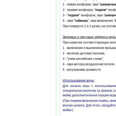
1 - левая конфорка: звук "
шкворчан
2 - правая конфорка: "
поджиг
" конф
3 - "
поджиг
" конфорок, звук "
шкворч
4 - звук "
таймера
", звук включения 
При повороте 1 и 2 ручек, на соот
Звуковые и световые эффекты музы
При нажатии соответствующих кноп
1 - включение и выключение музыка
2 - весёлая детская песенка,
3 - "учим английские слова",
4 - звук мотора воздухоочистителя,
5 - регулировка громкости.
Использование воды
:
Для начала игры с использовани
специальную кнопочку за краном, из
мойку дополнительные порции вод
(При первом включении помпы, мож
внутри шланга. Для этого, продуйт
мойки.)