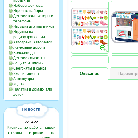
продукты
Наборы доктора
Игровые наборы
Детские компьютеры и
телефоны
Игрушки для мальчиков
Игрушки на
радиоуправлении
Автотреки, Авторалли
Железные дороги
Велосипеды
Детские самокаты
Защита и шлемы
Снегокаты и санки
Описание
Парамет
Уход и гигиена
Аксессуары
Уценка
Палатки и домики для
детей
Новости
22.04.22
Расписание работы нашей
"Страны Играйки" на