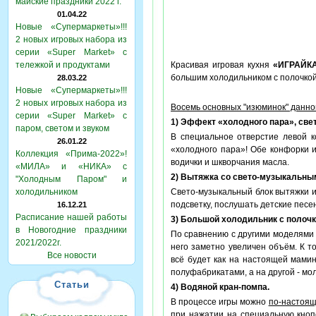
майские праздники 2022 г.
01.04.22
Новые «Супермаркеты»!!!
2 новых игровых набора из
серии «Super Market» с
тележкой и продуктами
Красивая игровая кухня
«ИГРАЙК
большим холодильником с полочко
28.03.22
Новые «Супермаркеты»!!!
2 новых игровых набора из
Восемь основных "изюминок" данно
серии «Super Market» с
1) Эффект «холодного пара», св
паром, светом и звуком
В специальное отверстие левой 
26.01.22
«холодного пара»! Обе конфорки и
Коллекция «Прима-2022»!
водички и шкворчания масла.
«МИЛА» и «НИКА» с
2) Вытяжка со свето-музыкальны
"Холодным Паром" и
холодильником
Свето-музыкальный блок вытяжки и
подсветку, послушать детские песе
16.12.21
Расписание нашей работы
3) Большой холодильник с полочк
в Новогодние праздники
По сравнению с другими моделями 
2021/2022г.
него заметно увеличен объём. К 
Все новости
всё будет как на настоящей мамин
полуфабрикатами, а на другой - мол
Статьи
4) Водяной кран-помпа.
В процессе игры можно
по-настоя
при нажатии на специальную кнопо