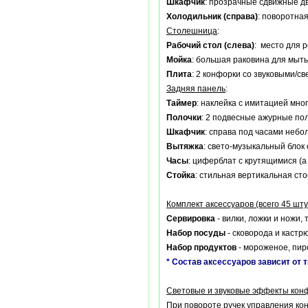
Шкафчик
: прозрачные сдвижные дв
Холодильник (справа)
: поворотна
Столешница
:
Рабочий стол (слева)
: место для 
Мойка
: большая раковина для мыть
Плита
: 2 конфорки со звуковыми/с
Задняя панель
:
Таймер
: наклейка с имитацией мно
Полочки
: 2 подвесные ажурные пол
Шкафчик
: справа под часами небо
Вытяжка
: свето-музыкальный блок
Часы
: циферблат с крутящимися (
Стойка
: стильная вертикальная сто
Комплект аксессуаров (всего 45 шту
Сервировка
- вилки, ложки и ножи, 
Набор посуды
- сковорода и кастр
Набор продуктов
- мороженое, пиро
* Состав аксессуаров зависит от 
Световые и звуковые эффекты кон
При повороте ручек управления кон