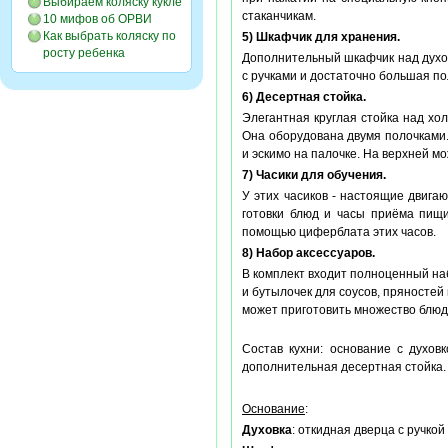
Выбираем коляску кукле
стаканчикам.
10 мифов об ОРВИ
Как выбрать коляску по
5) Шкафчик для хранения.
росту ребенка
Дополнительный шкафчик над духов
с ручками и достаточно большая по
6) Десертная стойка.
Элегантная круглая стойка над х
Она оборудована двумя полочками
и эскимо на палочке. На верхней м
7) Часики для обучения.
У этих часиков - настоящие двиг
готовки блюд и часы приёма пищ
помощью циферблата этих часов.
8) Набор аксессуаров.
В комплект входит полноценный наб
и бутылочек для соусов, пряностей
может приготовить множество блюд.
Состав кухни: основание с духов
дополнительная десертная стойка.
Основание
:
Духовка
: откидная дверца с ручкой